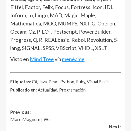
Eiffel, Factor, Felix, Focus, Fortress, Icon, IDL,
Inform, Io, Lingo, MAD, Magic, Maple,
Mathematica, MOO, MUMPS, NXT-G, Oberon,
Occam, Oz, PILOT, Postscript, PowerBuilder,
Progress, Q, R, REALbasic, Rebol, Revolution, S-
lang, SIGNAL, SPSS, VBScript, VHDL, XSLT
Visto en
Mind Tree
vía
menéame
.
______________________________________________________
Etiquetas:
C#, Java, Pearl, Python, Ruby, Visual Basic
Publicado en:
Actualidad, Programación
Post
Previous:
Mare Magnum | Wii
navigation
Next: