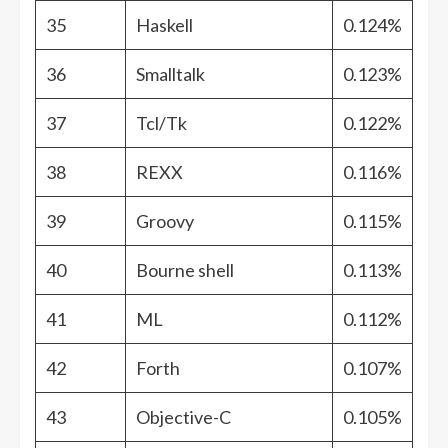
35
Haskell
0.124%
36
Smalltalk
0.123%
37
Tcl/Tk
0.122%
38
REXX
0.116%
39
Groovy
0.115%
40
Bourne shell
0.113%
41
ML
0.112%
42
Forth
0.107%
43
Objective-C
0.105%