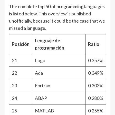
The complete top 50 of programming languages
is listed below. This overview is published
unofficially, because it could be the case that we
missed a language.
Lenguaje de
Posición
Ratio
programación
21
Logo
0.357%
22
Ada
0.349%
23
Fortran
0.303%
24
ABAP
0.280%
25
MATLAB
0.255%