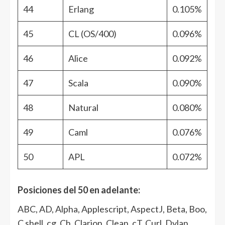
44
Erlang
0.105%
45
CL (OS/400)
0.096%
46
Alice
0.092%
47
Scala
0.090%
48
Natural
0.080%
49
Caml
0.076%
50
APL
0.072%
Posiciones del 50 en adelante:
ABC, AD, Alpha, Applescript, AspectJ, Beta, Boo,
C shell, cg, Ch, Clarion, Clean, cT, Curl, Dylan,