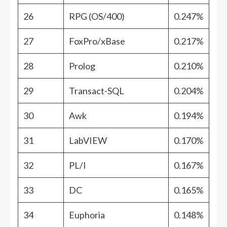
26
RPG (OS/400)
0.247%
27
FoxPro/xBase
0.217%
28
Prolog
0.210%
29
Transact-SQL
0.204%
30
Awk
0.194%
31
LabVIEW
0.170%
32
PL/I
0.167%
33
DC
0.165%
34
Euphoria
0.148%