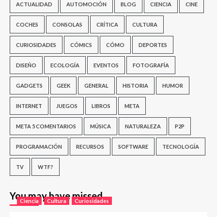
ACTUALIDAD
AUTOMOCIÓN
BLOG
CIENCIA
CINE
COCHES
CONSOLAS
CRÍTICA
CULTURA
CURIOSIDADES
CÓMICS
CÓMO
DEPORTES
DISEÑO
ECOLOGÍA
EVENTOS
FOTOGRAFÍA
GADGETS
GEEK
GENERAL
HISTORIA
HUMOR
INTERNET
JUEGOS
LIBROS
META
META 5 COMENTARIOS
MÚSICA
NATURALEZA
P2P
PROGRAMACIÓN
RECURSOS
SOFTWARE
TECNOLOGÍA
TV
WTF?
You may have missed
Ciencia
Cultura
Curiosidades