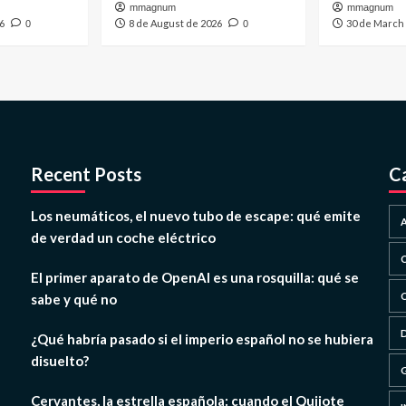
mmagnum
mmagnum
6
8 de August de 2026
30 de March
0
0
Recent Posts
C
Los neumáticos, el nuevo tubo de escape: qué emite
de verdad un coche eléctrico
El primer aparato de OpenAI es una rosquilla: qué se
sabe y qué no
¿Qué habría pasado si el imperio español no se hubiera
disuelto?
Cervantes, la estrella española: cuando el Quijote