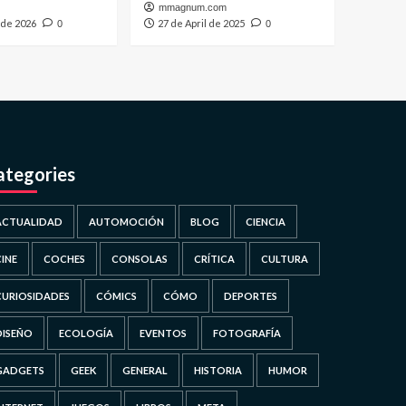
mmagnum.com
 de 2026
27 de April de 2025
0
0
ategories
ACTUALIDAD
AUTOMOCIÓN
BLOG
CIENCIA
CINE
COCHES
CONSOLAS
CRÍTICA
CULTURA
CURIOSIDADES
CÓMICS
CÓMO
DEPORTES
DISEÑO
ECOLOGÍA
EVENTOS
FOTOGRAFÍA
GADGETS
GEEK
GENERAL
HISTORIA
HUMOR