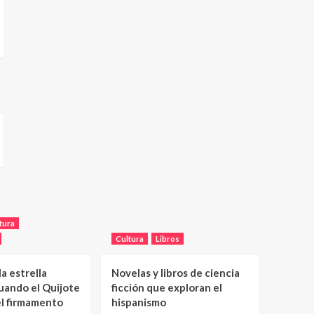
tura
Cultura
Libros
a estrella
Novelas y libros de ciencia
uando el Quijote
ficción que exploran el
el firmamento
hispanismo