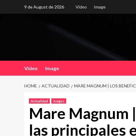
Skip
9 de August de 2026
Video
Image
to
content
Video
Image
HOME
ACTUALIDAD
MARE MAGNUM | LOS BENEFIC
Actualidad
Juegos
Mare Magnum | 
las principales