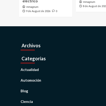
eléctrico
mmagnum
8 de August de 202
mmagnum
9 de August de 2026
0
Archivos
Categorías
Actualidad
Automoción
Blog
Ciencia