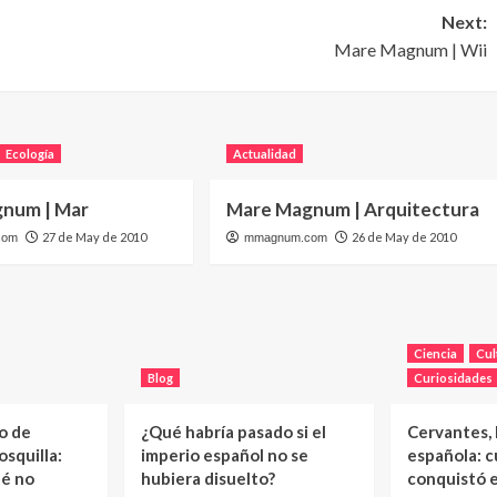
Next:
Mare Magnum | Wii
Ecología
Actualidad
num | Mar
Mare Magnum | Arquitectura
27 de May de 2010
26 de May de 2010
com
mmagnum.com
Ciencia
Cul
Blog
Curiosidades
o de
¿Qué habría pasado si el
Cervantes, l
squilla:
imperio español no se
española: c
ué no
hubiera disuelto?
conquistó 