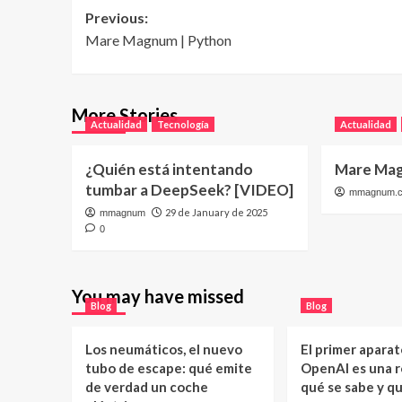
Post
Previous:
Mare Magnum | Python
navigation
More Stories
Actualidad
Tecnología
Actualidad
¿Quién está intentando
Mare Mag
tumbar a DeepSeek? [VIDEO]
mmagnum.
29 de January de 2025
mmagnum
0
You may have missed
Blog
Blog
Los neumáticos, el nuevo
El primer aparat
tubo de escape: qué emite
OpenAI es una ro
de verdad un coche
qué se sabe y q