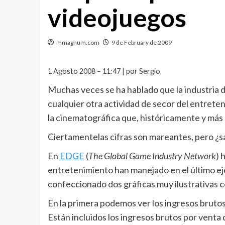
videojuegos
mmagnum.com
9 de February de 2009
1 Agosto 2008 – 11:47 | por Sergio
Muchas veces se ha hablado que la industria
cualquier otra actividad de secor del entrete
la cinematográfica que, históricamente y más
Ciertamentelas cifras son mareantes, pero 
En
EDGE
(
The Global Game Industry Network
) 
entretenimiento han manejado en el último eje
confeccionado dos gráficas muy ilustrativas c
En la primera podemos ver los ingresos brutos
Están incluidos los ingresos brutos por venta