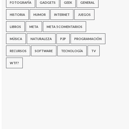
FOTOGRAFÍA
GADGETS
GEEK
GENERAL
HISTORIA
HUMOR
INTERNET
JUEGOS
LIBROS
META
META 5 COMENTARIOS
MÚSICA
NATURALEZA
P2P
PROGRAMACIÓN
RECURSOS
SOFTWARE
TECNOLOGÍA
TV
WTF?