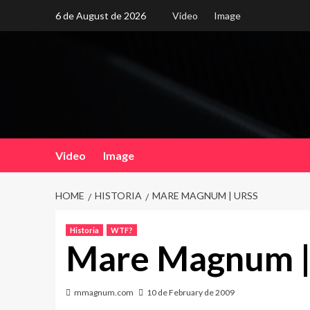
Skip
6 de August de 2026
Video
Image
to
content
Video
Image
HOME
HISTORIA
MARE MAGNUM | URSS
Historia
WTF?
Mare Magnum |
mmagnum.com
10 de February de 2009