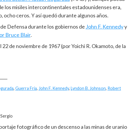
de los misiles intercontinentales estadounidenses era,
, ocho ceros. Y así quedó durante algunos años.
o de Defensa durante los gobiernos de
John F. Kennedy
y
or Bruce Blair
.
 22 de noviembre de 1967 (por Yoichi R. Okamoto, de la
____
egurada
,
Guerra Fría
,
John F. Kennedy
,
Lyndon B. Johnson
,
Robert
 Sergio
portaje fotográfico de un descenso a las minas de uranio