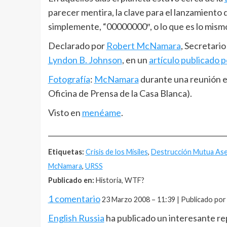
parecer mentira, la clave para el lanzamiento 
simplemente, “00000000″, o lo que es lo mismo
Declarado por
Robert McNamara
, Secretari
Lyndon B. Johnson
, en un
artículo publicado p
Fotografía
:
McNamara
durante una reunión el
Oficina de Prensa de la Casa Blanca).
Visto en
menéame
.
__________________________________________________
Etiquetas:
Crisis de los Misiles
,
Destrucción Mutua As
McNamara
,
URSS
Publicado en:
Historia, WTF?
1 comentario
23 Marzo 2008 – 11:39 | Publicado por
English Russia
ha publicado un interesante re