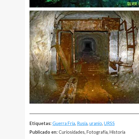
__________________________________________________
Etiquetas:
Guerra Fría
,
Rusia
,
uranio
,
URSS
Publicado en:
Curiosidades, Fotografía, Historia