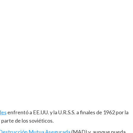
iles
enfrentó a EE.UU. y la U.R.S.S. a finales de 1962 por la
parte de los soviéticos.
Destrucción Mutua Asegurada
(MAD) y, aunque pueda