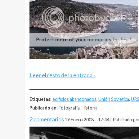
Leer el resto de la entrada »
__________________________________________________
Etiquetas:
edificios abandonados
,
Unión Soviética
,
URS
Publicado en:
Fotografía, Historia
2 comentarios
19 Enero 2008 – 17:44 | Publicado po