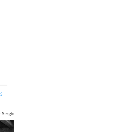
____
S
r Sergio