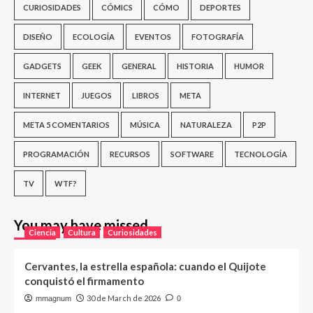
CURIOSIDADES
CÓMICS
CÓMO
DEPORTES
DISEÑO
ECOLOGÍA
EVENTOS
FOTOGRAFÍA
GADGETS
GEEK
GENERAL
HISTORIA
HUMOR
INTERNET
JUEGOS
LIBROS
META
META 5 COMENTARIOS
MÚSICA
NATURALEZA
P2P
PROGRAMACIÓN
RECURSOS
SOFTWARE
TECNOLOGÍA
TV
WTF?
You may have missed
Ciencia
Cultura
Curiosidades
Cervantes, la estrella española: cuando el Quijote
conquistó el firmamento
30 de March de 2026
mmagnum
0