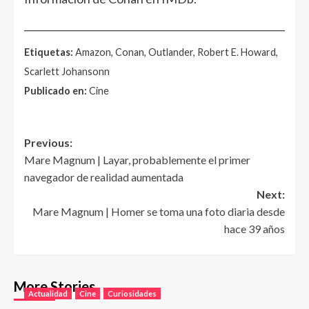
______________________________________________________
Etiquetas:
Amazon, Conan, Outlander, Robert E. Howard,
Scarlett Johansonn
Publicado en:
Cine
Post
Previous:
Mare Magnum | Layar, probablemente el primer
navigation
navegador de realidad aumentada
Next:
Mare Magnum | Homer se toma una foto diaria desde
hace 39 años
More Stories
Actualidad
Cine
Curiosidades