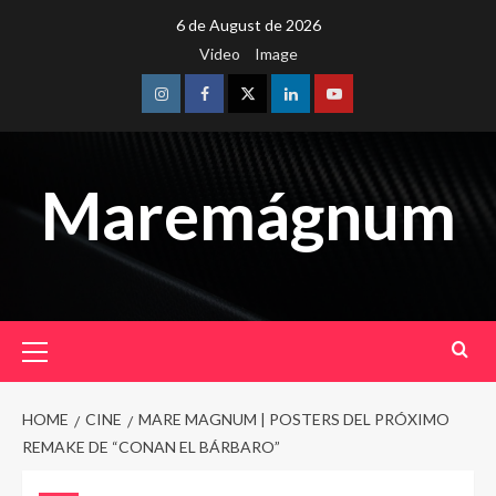
Skip
6 de August de 2026
to
Video
Image
content
Instagram
Facebook
Twitter
Linkedin
Youtube
Maremágnum
Primary
Menu
HOME
CINE
MARE MAGNUM | POSTERS DEL PRÓXIMO
REMAKE DE “CONAN EL BÁRBARO”