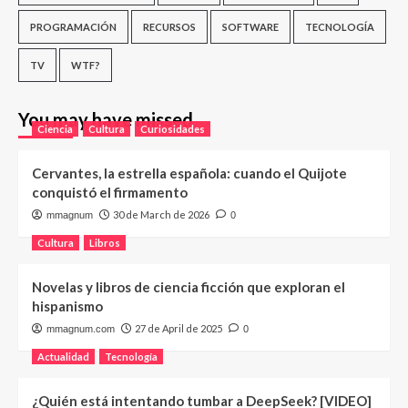
PROGRAMACIÓN
RECURSOS
SOFTWARE
TECNOLOGÍA
TV
WTF?
You may have missed
Ciencia
Cultura
Curiosidades
Cervantes, la estrella española: cuando el Quijote
conquistó el firmamento
30 de March de 2026
mmagnum
0
Cultura
Libros
Novelas y libros de ciencia ficción que exploran el
hispanismo
27 de April de 2025
mmagnum.com
0
Actualidad
Tecnología
¿Quién está intentando tumbar a DeepSeek? [VIDEO]