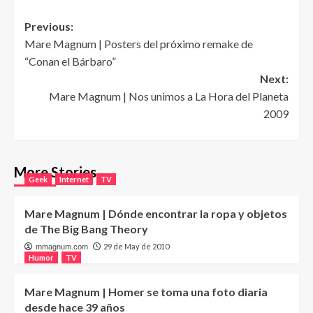
Post
Previous:
Mare Magnum | Posters del próximo remake de
navigation
“Conan el Bárbaro”
Next:
Mare Magnum | Nos unimos a La Hora del Planeta
2009
More Stories
Geek
Internet
TV
Mare Magnum | Dónde encontrar la ropa y objetos
de The Big Bang Theory
29 de May de 2010
mmagnum.com
Humor
TV
Mare Magnum | Homer se toma una foto diaria
desde hace 39 años