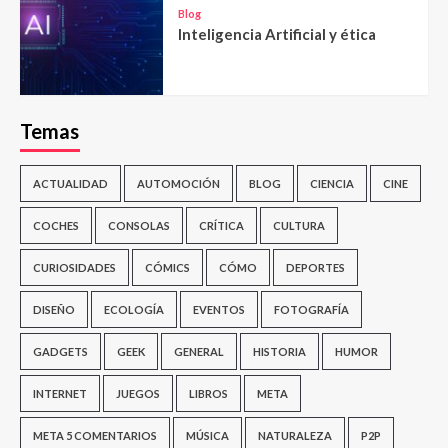
Blog
Inteligencia Artificial y ética
Temas
ACTUALIDAD
AUTOMOCIÓN
BLOG
CIENCIA
CINE
COCHES
CONSOLAS
CRÍTICA
CULTURA
CURIOSIDADES
CÓMICS
CÓMO
DEPORTES
DISEÑO
ECOLOGÍA
EVENTOS
FOTOGRAFÍA
GADGETS
GEEK
GENERAL
HISTORIA
HUMOR
INTERNET
JUEGOS
LIBROS
META
META 5 COMENTARIOS
MÚSICA
NATURALEZA
P2P