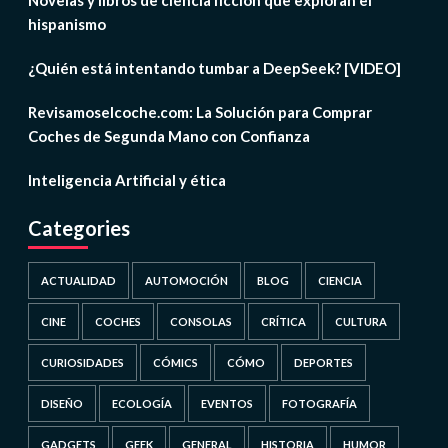
Novelas y libros de ciencia ficción que exploran el
hispanismo
¿Quién está intentando tumbar a DeepSeek? [VIDEO]
Revisamoselcoche.com: La Solución para Comprar
Coches de Segunda Mano con Confianza
Inteligencia Artificial y ética
Categories
ACTUALIDAD
AUTOMOCIÓN
BLOG
CIENCIA
CINE
COCHES
CONSOLAS
CRÍTICA
CULTURA
CURIOSIDADES
CÓMICS
CÓMO
DEPORTES
DISEÑO
ECOLOGÍA
EVENTOS
FOTOGRAFÍA
GADGETS
GEEK
GENERAL
HISTORIA
HUMOR