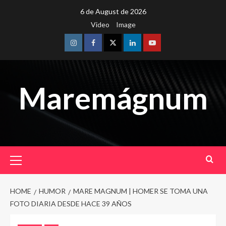
Skip
6 de August de 2026
to
Video
Image
content
Instagram
Facebook
Twitter
Linkedin
Youtube
Maremágnum
Primary
Menu
HOME
HUMOR
MARE MAGNUM | HOMER SE TOMA UNA
FOTO DIARIA DESDE HACE 39 AÑOS