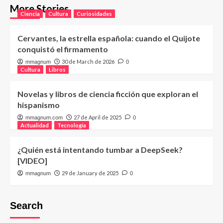
More Stories
Ciencia
Cultura
Curiosidades
Cervantes, la estrella española: cuando el Quijote
conquistó el firmamento
30 de March de 2026
mmagnum
0
Cultura
Libros
Novelas y libros de ciencia ficción que exploran el
hispanismo
27 de April de 2025
mmagnum.com
0
Actualidad
Tecnología
¿Quién está intentando tumbar a DeepSeek?
[VIDEO]
29 de January de 2025
mmagnum
0
Search