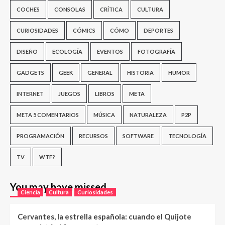
COCHES
CONSOLAS
CRÍTICA
CULTURA
CURIOSIDADES
CÓMICS
CÓMO
DEPORTES
DISEÑO
ECOLOGÍA
EVENTOS
FOTOGRAFÍA
GADGETS
GEEK
GENERAL
HISTORIA
HUMOR
INTERNET
JUEGOS
LIBROS
META
META 5 COMENTARIOS
MÚSICA
NATURALEZA
P2P
PROGRAMACIÓN
RECURSOS
SOFTWARE
TECNOLOGÍA
TV
WTF?
You may have missed
Ciencia
Cultura
Curiosidades
Cervantes, la estrella española: cuando el Quijote