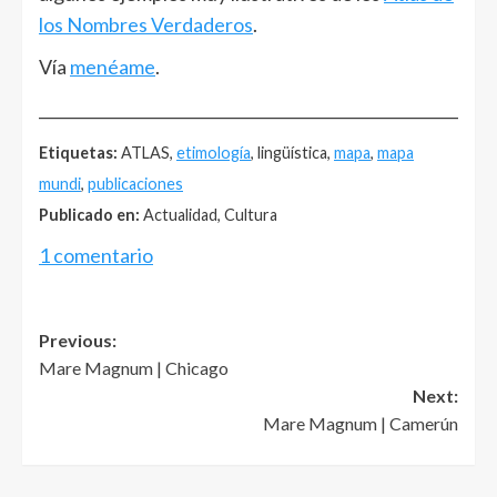
los Nombres Verdaderos
.
Vía
menéame
.
______________________________________________________
Etiquetas:
ATLAS,
etimología
, lingüística,
mapa
,
mapa
mundi
,
publicaciones
Publicado en:
Actualidad, Cultura
1 comentario
Post
Previous:
Mare Magnum | Chicago
navigation
Next:
Mare Magnum | Camerún