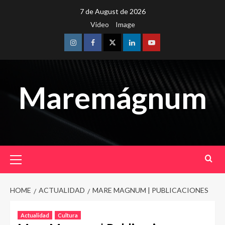
Skip
7 de August de 2026
to
Video
Image
content
Instagram
Facebook
Twitter
Linkedin
Youtube
Maremágnum
Primary
Menu
HOME
ACTUALIDAD
MARE MAGNUM | PUBLICACIONES
Actualidad
Cultura