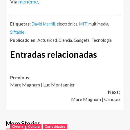
Vía
menéme
.
______________________________________________________
Etiquetas:
David Merrill
, electrónica,
MIT
, multimedia,
Siftable
Publicado en:
Actualidad, Ciencia, Gadgets, Tecnología
Entradas relacionadas
Post
Previous:
Mare Magnum | Luc Montagnier
navigation
Next:
Mare Magnum | Canopo
More Stories
Ciencia
Cultura
Curiosidades