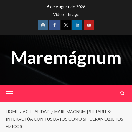
Skip
6 de August de 2026
to
Video
Image
content
Instagram
Facebook
Twitter
Linkedin
Youtube
Maremágnum
Primary
Menu
HOME
ACTUALIDAD
MARE MAGNUM | SIFTABLES:
INTERACTÚA CON TUS DATOS COMO SI FUERAN OBJETOS
FÍSICOS