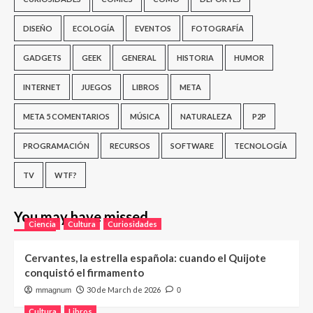
DISEÑO
ECOLOGÍA
EVENTOS
FOTOGRAFÍA
GADGETS
GEEK
GENERAL
HISTORIA
HUMOR
INTERNET
JUEGOS
LIBROS
META
META 5 COMENTARIOS
MÚSICA
NATURALEZA
P2P
PROGRAMACIÓN
RECURSOS
SOFTWARE
TECNOLOGÍA
TV
WTF?
You may have missed
Ciencia
Cultura
Curiosidades
Cervantes, la estrella española: cuando el Quijote
conquistó el firmamento
30 de March de 2026
mmagnum
0
Cultura
Libros