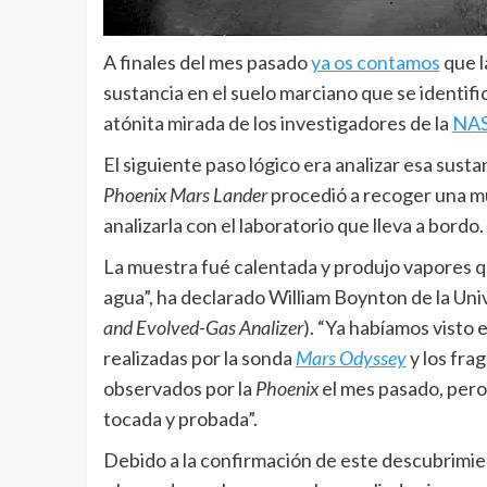
A finales del mes pasado
ya os contamos
que l
sustancia en el suelo marciano que se identifi
atónita mirada de los investigadores de la
NA
El siguiente paso lógico era analizar esa susta
Phoenix Mars Lander
procedió a recoger una mu
analizarla con el laboratorio que lleva a bordo.
La muestra fué calentada y produjo vapores 
agua”, ha declarado William Boynton de la Univ
and Evolved-Gas Analizer
). “Ya habíamos visto
realizadas por la sonda
Mars Odyssey
y los fra
observados por la
Phoenix
el mes pasado, pero 
tocada y probada”.
Debido a la confirmación de este descubrimien