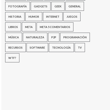
FOTOGRAFÍA
GADGETS
GEEK
GENERAL
HISTORIA
HUMOR
INTERNET
JUEGOS
LIBROS
META
META 5 COMENTARIOS
MÚSICA
NATURALEZA
P2P
PROGRAMACIÓN
RECURSOS
SOFTWARE
TECNOLOGÍA
TV
WTF?