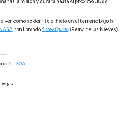
manas la misión y durará hasta el próximo 30 de
ver como se derrite el hielo en el terreno bajo la
NASA
han llamado
Snow Queen
(Reina de las Nieves).
____
hoenix,
TEGA
 Sergio