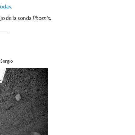
Today
.
jo de la sonda
Phoenix
.
____
 Sergio