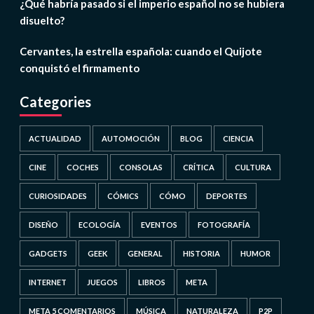
¿Qué habría pasado si el imperio español no se hubiera
disuelto?
Cervantes, la estrella española: cuando el Quijote
conquistó el firmamento
Categories
ACTUALIDAD
AUTOMOCIÓN
BLOG
CIENCIA
CINE
COCHES
CONSOLAS
CRÍTICA
CULTURA
CURIOSIDADES
CÓMICS
CÓMO
DEPORTES
DISEÑO
ECOLOGÍA
EVENTOS
FOTOGRAFÍA
GADGETS
GEEK
GENERAL
HISTORIA
HUMOR
INTERNET
JUEGOS
LIBROS
META
META 5 COMENTARIOS
MÚSICA
NATURALEZA
P2P