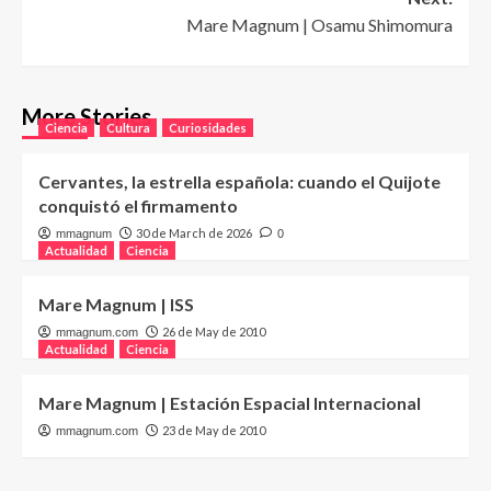
Mare Magnum | Osamu Shimomura
More Stories
Ciencia
Cultura
Curiosidades
Cervantes, la estrella española: cuando el Quijote
conquistó el firmamento
30 de March de 2026
mmagnum
0
Actualidad
Ciencia
Mare Magnum | ISS
26 de May de 2010
mmagnum.com
Actualidad
Ciencia
Mare Magnum | Estación Espacial Internacional
23 de May de 2010
mmagnum.com