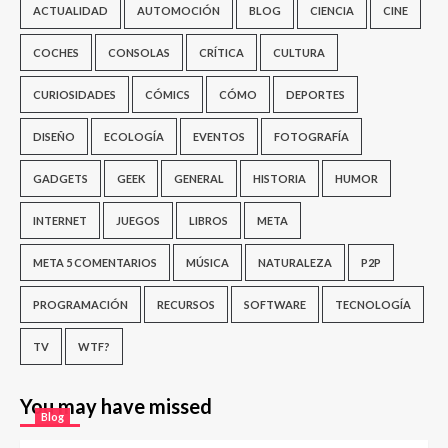
ACTUALIDAD
AUTOMOCIÓN
BLOG
CIENCIA
CINE
COCHES
CONSOLAS
CRÍTICA
CULTURA
CURIOSIDADES
CÓMICS
CÓMO
DEPORTES
DISEÑO
ECOLOGÍA
EVENTOS
FOTOGRAFÍA
GADGETS
GEEK
GENERAL
HISTORIA
HUMOR
INTERNET
JUEGOS
LIBROS
META
META 5 COMENTARIOS
MÚSICA
NATURALEZA
P2P
PROGRAMACIÓN
RECURSOS
SOFTWARE
TECNOLOGÍA
TV
WTF?
You may have missed
Blog