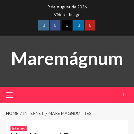
Skip
9 de August de 2026
to
Video
Image
content
Instagram
Facebook
Twitter
Linkedin
Youtube
Maremágnum
Primary
Menu
HOME
INTERNET
MARE MAGNUM | TEST
Internet