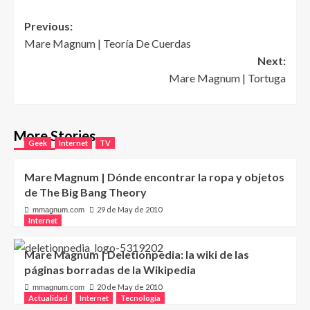
Post
Previous:
Mare Magnum | Teoría De Cuerdas
navigation
Next:
Mare Magnum | Tortuga
More Stories
Geek
Internet
TV
Mare Magnum | Dónde encontrar la ropa y objetos
de The Big Bang Theory
29 de May de 2010
mmagnum.com
Internet
Mare Magnum | Deletionpedia: la wiki de las
páginas borradas de la Wikipedia
20 de May de 2010
mmagnum.com
Actualidad
Internet
Tecnología