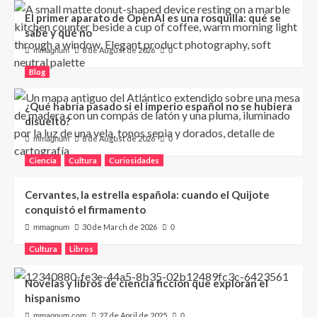
El primer aparato de OpenAI es una rosquilla: qué se
sabe y qué no
8 de August de 2026
mmagnum
0
Blog
¿Qué habría pasado si el imperio español no se hubiera
disuelto?
8 de August de 2026
mmagnum
0
Ciencia
Cultura
Curiosidades
Cervantes, la estrella española: cuando el Quijote
conquistó el firmamento
30 de March de 2026
mmagnum
0
Cultura
Libros
Novelas y libros de ciencia ficción que exploran el
hispanismo
27 de April de 2025
mmagnum.com
0