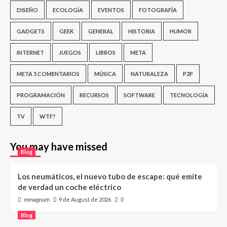
DISEÑO
ECOLOGÍA
EVENTOS
FOTOGRAFÍA
GADGETS
GEEK
GENERAL
HISTORIA
HUMOR
INTERNET
JUEGOS
LIBROS
META
META 5 COMENTARIOS
MÚSICA
NATURALEZA
P2P
PROGRAMACIÓN
RECURSOS
SOFTWARE
TECNOLOGÍA
TV
WTF?
You may have missed
Blog
Los neumáticos, el nuevo tubo de escape: qué emite
de verdad un coche eléctrico
9 de August de 2026
mmagnum
0
Blog