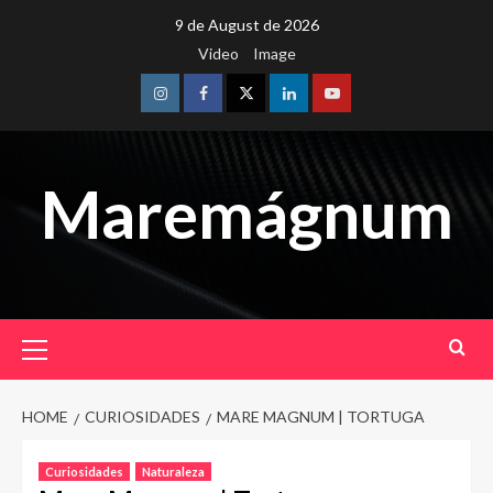
Skip
9 de August de 2026
to
Video
Image
content
Instagram
Facebook
Twitter
Linkedin
Youtube
Maremágnum
Primary
Menu
HOME
CURIOSIDADES
MARE MAGNUM | TORTUGA
Curiosidades
Naturaleza