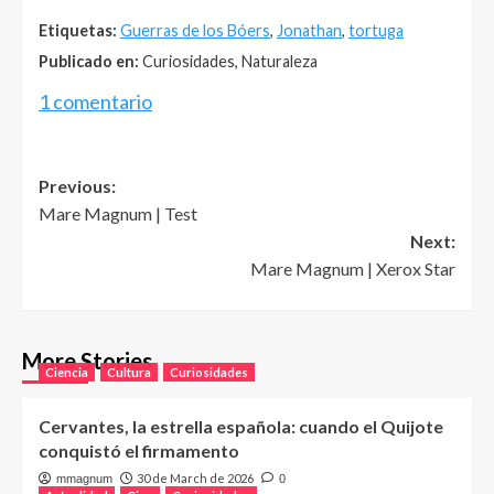
Etiquetas:
Guerras de los Bóers
,
Jonathan
,
tortuga
Publicado en:
Curiosidades, Naturaleza
1 comentario
Post
Previous:
Mare Magnum | Test
navigation
Next:
Mare Magnum | Xerox Star
More Stories
Ciencia
Cultura
Curiosidades
Cervantes, la estrella española: cuando el Quijote
conquistó el firmamento
30 de March de 2026
mmagnum
0