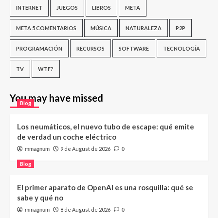
INTERNET
JUEGOS
LIBROS
META
META 5 COMENTARIOS
MÚSICA
NATURALEZA
P2P
PROGRAMACIÓN
RECURSOS
SOFTWARE
TECNOLOGÍA
TV
WTF?
You may have missed
Blog
Los neumáticos, el nuevo tubo de escape: qué emite
de verdad un coche eléctrico
9 de August de 2026
mmagnum
0
Blog
El primer aparato de OpenAI es una rosquilla: qué se
sabe y qué no
8 de August de 2026
mmagnum
0