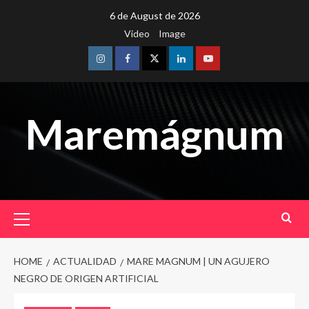
Skip
6 de August de 2026
to
Video
Image
content
Instagram
Facebook
Twitter
Linkedin
Youtube
Maremágnum
Primary
Menu
HOME
ACTUALIDAD
MARE MAGNUM | UN AGUJERO
NEGRO DE ORIGEN ARTIFICIAL