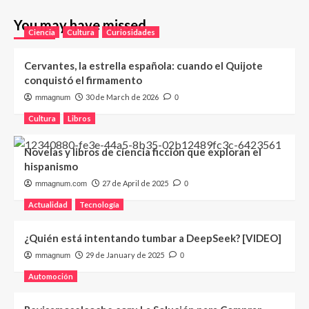
You may have missed
Ciencia
Cultura
Curiosidades
Cervantes, la estrella española: cuando el Quijote
conquistó el firmamento
30 de March de 2026
mmagnum
0
Cultura
Libros
Novelas y libros de ciencia ficción que exploran el
hispanismo
27 de April de 2025
mmagnum.com
0
Actualidad
Tecnología
¿Quién está intentando tumbar a DeepSeek? [VIDEO]
29 de January de 2025
mmagnum
0
Automoción