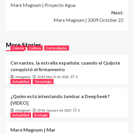
Mare Magnum | Proyecto Agua
navigation
Next:
Mare Magnum | 2009 October 22
More Stories
Ciencia
Cultura
Curiosidades
Cervantes, la estrella española: cuando el Quijote
conquistó el firmamento
30 de March de 2026
mmagnum
0
Actualidad
Tecnología
¿Quién está intentando tumbar a DeepSeek?
[VIDEO]
29 de January de 2025
mmagnum
0
Actualidad
Ecología
Mare Magnum | Mar