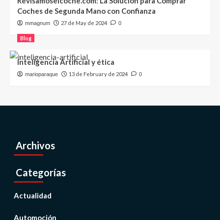
Revisamoselcoche.com: La Solución para Comprar
Coches de Segunda Mano con Confianza
27 de May de 2024
mmagnum
0
Blog
Inteligencia Artificial y ética
13 de February de 2024
marioparaque
0
Archivos
Categorías
Actualidad
Automoción