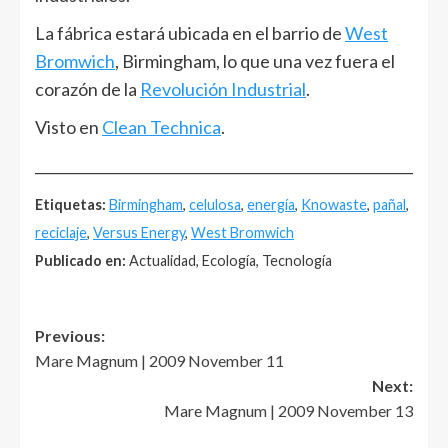
La fábrica estará ubicada en el barrio de
West
Bromwich
, Birmingham, lo que una vez fuera el
corazón de la
Revolución Industrial
.
Visto en
Clean Technica
.
______________________________________________________
Etiquetas:
Birmingham
,
celulosa
,
energía
,
Knowaste
,
pañal
,
reciclaje
,
Versus Energy
,
West Bromwich
Publicado en:
Actualidad, Ecología, Tecnología
Post
Previous:
Mare Magnum | 2009 November 11
navigation
Next:
Mare Magnum | 2009 November 13