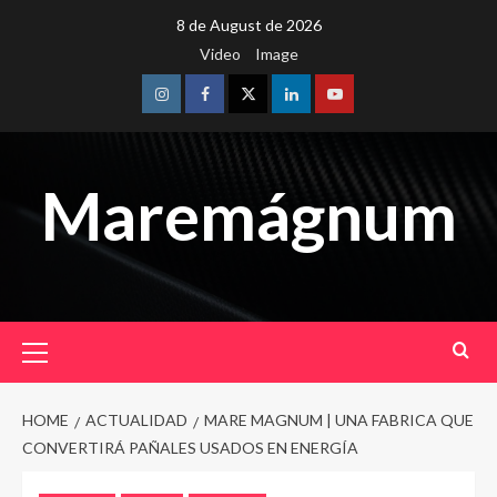
Skip
8 de August de 2026
to
Video
Image
content
Instagram
Facebook
Twitter
Linkedin
Youtube
Maremágnum
Primary
Menu
HOME
ACTUALIDAD
MARE MAGNUM | UNA FABRICA QUE
CONVERTIRÁ PAÑALES USADOS EN ENERGÍA