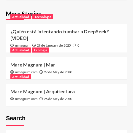
More Stories
Actualidad
Tecnología
¿Quién está intentando tumbar a DeepSeek?
[VIDEO]
29 de January de 2025
mmagnum
0
Actualidad
Ecología
Mare Magnum | Mar
27 de May de 2010
mmagnum.com
Actualidad
Mare Magnum | Arquitectura
26 de May de 2010
mmagnum.com
Search