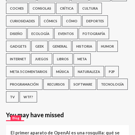
COCHES
CONSOLAS
CRÍTICA
CULTURA
CURIOSIDADES
CÓMICS
CÓMO
DEPORTES
DISEÑO
ECOLOGÍA
EVENTOS
FOTOGRAFÍA
GADGETS
GEEK
GENERAL
HISTORIA
HUMOR
INTERNET
JUEGOS
LIBROS
META
META 5 COMENTARIOS
MÚSICA
NATURALEZA
P2P
PROGRAMACIÓN
RECURSOS
SOFTWARE
TECNOLOGÍA
TV
WTF?
You may have missed
Blog
El primer aparato de OpenAI es una rosquilla: qué se