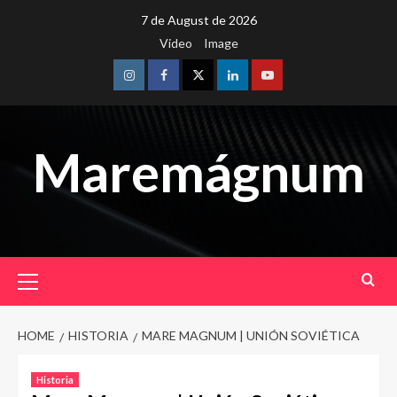
Skip
7 de August de 2026
to
Video
Image
content
Instagram
Facebook
Twitter
Linkedin
Youtube
Maremágnum
Primary
Menu
HOME
HISTORIA
MARE MAGNUM | UNIÓN SOVIÉTICA
Historia