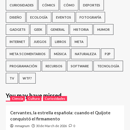
CURIOSIDADES
CÓMICS
CÓMO
DEPORTES
DISEÑO
ECOLOGÍA
EVENTOS
FOTOGRAFÍA
GADGETS
GEEK
GENERAL
HISTORIA
HUMOR
INTERNET
JUEGOS
LIBROS
META
META 5 COMENTARIOS
MÚSICA
NATURALEZA
P2P
PROGRAMACIÓN
RECURSOS
SOFTWARE
TECNOLOGÍA
TV
WTF?
You may have missed
Ciencia
Cultura
Curiosidades
Cervantes, la estrella española: cuando el Quijote
conquistó el firmamento
30 de March de 2026
mmagnum
0