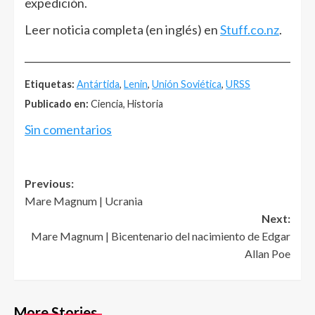
expedición.
Leer noticia completa (en inglés) en
Stuff.co.nz
.
______________________________________________________
Etiquetas:
Antártida
,
Lenin
,
Unión Soviética
,
URSS
Publicado en:
Ciencia, Historia
Sin comentarios
Post
Previous:
Mare Magnum | Ucrania
navigation
Next:
Mare Magnum | Bicentenario del nacimiento de Edgar
Allan Poe
More Stories