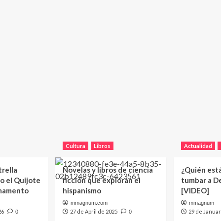
Cultura
Libros
Actualidad
trella
Novelas y libros de ciencia
¿Quién est
o el Quijote
ficción que exploran el
tumbar a D
rmamento
hispanismo
[VIDEO]
mmagnum.com
mmagnum
26
27 de April de 2025
29 de Januar
0
0