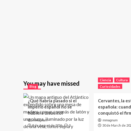
Ciencia
Cultura
You may have missed
Blog
Curiosidades
¿Qué habría pasado si el
Cervantes, la es
imperio español no se
española: cuand
hubiera disuelto?
conquistó el fi
mmagnum
mmagnum
8 de August de 2026
30 de March de 20
0