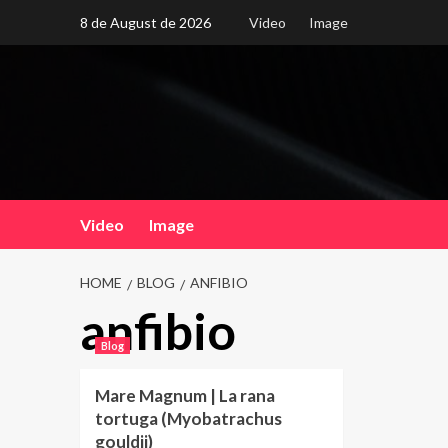
Skip
8 de August de 2026
Video
Image
to
content
Video
Image
HOME
BLOG
ANFIBIO
anfibio
Blog
Mare Magnum | La rana
tortuga (Myobatrachus
gouldii)