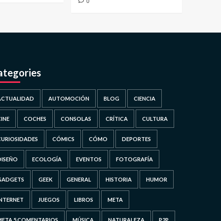
0
ategories
ACTUALIDAD
AUTOMOCIÓN
BLOG
CIENCIA
CINE
COCHES
CONSOLAS
CRÍTICA
CULTURA
CURIOSIDADES
CÓMICS
CÓMO
DEPORTES
DISEÑO
ECOLOGÍA
EVENTOS
FOTOGRAFÍA
GADGETS
GEEK
GENERAL
HISTORIA
HUMOR
INTERNET
JUEGOS
LIBROS
META
META 5 COMENTARIOS
MÚSICA
NATURALEZA
P2P