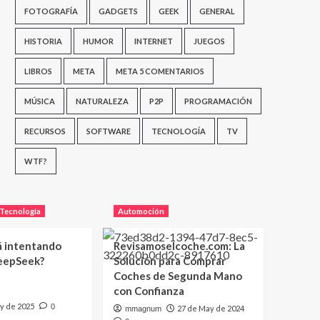
FOTOGRAFÍA
GADGETS
GEEK
GENERAL
HISTORIA
HUMOR
INTERNET
JUEGOS
LIBROS
META
META 5 COMENTARIOS
MÚSICA
NATURALEZA
P2P
PROGRAMACIÓN
RECURSOS
SOFTWARE
TECNOLOGÍA
TV
WTF?
Tecnología
Automoción
á intentando
Revisamoselcoche.com: La
eepSeek?
Solución para Comprar
Coches de Segunda Mano
con Confianza
y de 2025
0
27 de May de 2024
mmagnum