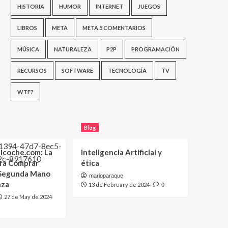
HISTORIA
HUMOR
INTERNET
JUEGOS
LIBROS
META
META 5 COMENTARIOS
MÚSICA
NATURALEZA
P2P
PROGRAMACIÓN
RECURSOS
SOFTWARE
TECNOLOGÍA
TV
WTF?
Blog
lcoche.com: La
Inteligencia Artificial y
ara Comprar
ética
 Segunda Mano
marioparaque
nza
13 de February de 2024
0
27 de May de 2024