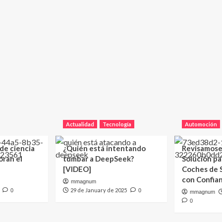
Actualidad
Tecnología
Automoción
 de ciencia
¿Quién está intentando
Revisamose
oran el
tumbar a DeepSeek?
Solución p
[VIDEO]
Coches de
con Confia
mmagnum
29 de January de 2025
0
0
mmagnum
0