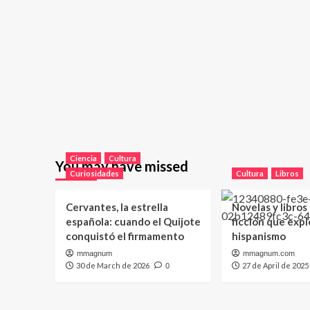
Ciencia
Cultura
You may have missed
Curiosidades
Cultura
Libros
Cervantes, la estrella
Novelas y libros
española: cuando el Quijote
ficción que expl
conquistó el firmamento
hispanismo
mmagnum
mmagnum.com
30 de March de 2026
27 de April de 2025
0