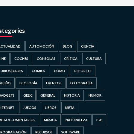
ategories
ACTUALIDAD
AUTOMOCIÓN
BLOG
CIENCIA
CINE
COCHES
CONSOLAS
CRÍTICA
CULTURA
CURIOSIDADES
CÓMICS
CÓMO
DEPORTES
DISEÑO
ECOLOGÍA
EVENTOS
FOTOGRAFÍA
GADGETS
GEEK
GENERAL
HISTORIA
HUMOR
INTERNET
JUEGOS
LIBROS
META
META 5 COMENTARIOS
MÚSICA
NATURALEZA
P2P
PROGRAMACIÓN
RECURSOS
SOFTWARE