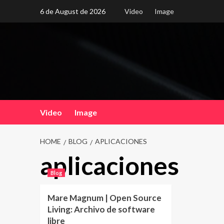
Skip
6 de August de 2026
Video
Image
to
content
Video
Image
HOME
BLOG
APLICACIONES
aplicaciones
Blog
Mare Magnum | Open Source
Living: Archivo de software
libre