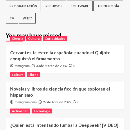
PROGRAMACIÓN
RECURSOS
SOFTWARE
TECNOLOGÍA
TV
WTF?
You may have missed
Ciencia
Cultura
Curiosidades
Cervantes, la estrella española: cuando el Quijote
conquistó el firmamento
30 de March de 2026
mmagnum
0
Cultura
Libros
Novelas y libros de ciencia ficción que exploran el
hispanismo
27 de April de 2025
mmagnum.com
0
Actualidad
Tecnología
¿Quién está intentando tumbar a DeepSeek? [VIDEO]