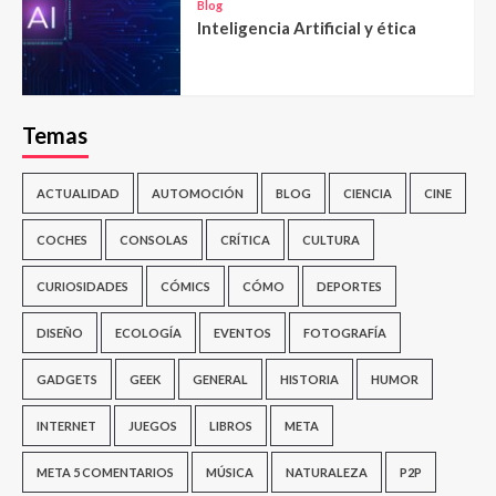
Blog
Inteligencia Artificial y ética
Temas
ACTUALIDAD
AUTOMOCIÓN
BLOG
CIENCIA
CINE
COCHES
CONSOLAS
CRÍTICA
CULTURA
CURIOSIDADES
CÓMICS
CÓMO
DEPORTES
DISEÑO
ECOLOGÍA
EVENTOS
FOTOGRAFÍA
GADGETS
GEEK
GENERAL
HISTORIA
HUMOR
INTERNET
JUEGOS
LIBROS
META
META 5 COMENTARIOS
MÚSICA
NATURALEZA
P2P