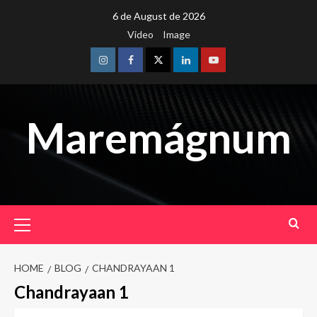
Skip
6 de August de 2026
to
Video
Image
content
Instagram
Facebook
Twitter
Linkedin
Youtube
Maremágnum
Primary
Menu
HOME
BLOG
CHANDRAYAAN 1
Chandrayaan 1