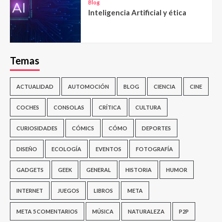
Blog
Inteligencia Artificial y ética
Temas
ACTUALIDAD
AUTOMOCIÓN
BLOG
CIENCIA
CINE
COCHES
CONSOLAS
CRÍTICA
CULTURA
CURIOSIDADES
CÓMICS
CÓMO
DEPORTES
DISEÑO
ECOLOGÍA
EVENTOS
FOTOGRAFÍA
GADGETS
GEEK
GENERAL
HISTORIA
HUMOR
INTERNET
JUEGOS
LIBROS
META
META 5 COMENTARIOS
MÚSICA
NATURALEZA
P2P