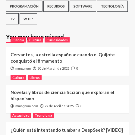
PROGRAMACIÓN
RECURSOS
SOFTWARE
TECNOLOGÍA
TV
WTF?
You may have missed
Ciencia
Cultura
Curiosidades
Cervantes, la estrella española: cuando el Quijote
conquistó el firmamento
30 de March de 2026
mmagnum
0
Cultura
Libros
Novelas y libros de ciencia ficción que exploran el
hispanismo
27 de April de 2025
mmagnum.com
0
Actualidad
Tecnología
¿Quién está intentando tumbar a DeepSeek? [VIDEO]