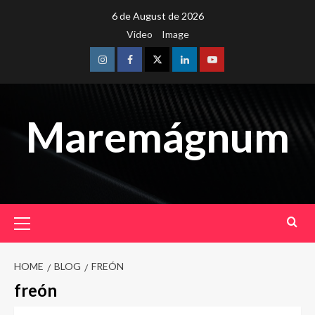
Skip
6 de August de 2026
to
Video
Image
content
Instagram
Facebook
Twitter
Linkedin
Youtube
Maremágnum
Primary
Menu
HOME
BLOG
FREÓN
freón