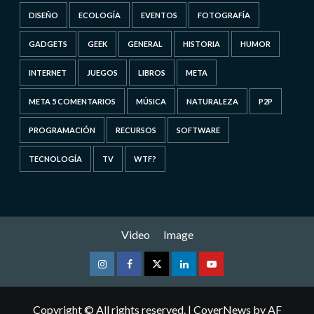
DISEÑO
ECOLOGÍA
EVENTOS
FOTOGRAFÍA
GADGETS
GEEK
GENERAL
HISTORIA
HUMOR
INTERNET
JUEGOS
LIBROS
META
META 5 COMENTARIOS
MÚSICA
NATURALEZA
P2P
PROGRAMACIÓN
RECURSOS
SOFTWARE
TECNOLOGÍA
TV
WTF?
Video
Image
Instagram
Facebook
Twitter
Linkedin
Youtube
Copyright © All rights reserved.
|
CoverNews
by AF