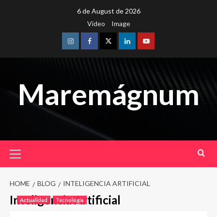
Skip
6 de August de 2026
to
Video
Image
content
Instagram
Facebook
Twitter
Linkedin
Youtube
Maremágnum
Primary
Menu
HOME
BLOG
INTELIGENCIA ARTIFICIAL
Inteligencia Artificial
Actualidad
Tecnología