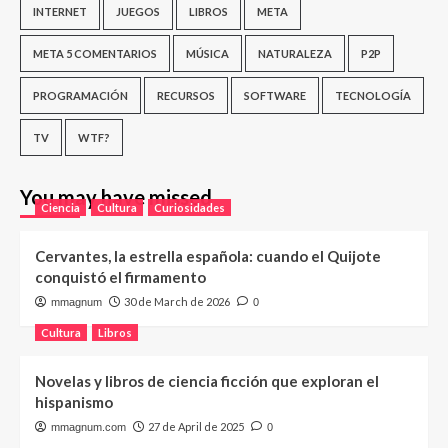
INTERNET
JUEGOS
LIBROS
META
META 5 COMENTARIOS
MÚSICA
NATURALEZA
P2P
PROGRAMACIÓN
RECURSOS
SOFTWARE
TECNOLOGÍA
TV
WTF?
You may have missed
Ciencia
Cultura
Curiosidades
Cervantes, la estrella española: cuando el Quijote
conquistó el firmamento
30 de March de 2026
mmagnum
0
Cultura
Libros
Novelas y libros de ciencia ficción que exploran el
hispanismo
27 de April de 2025
mmagnum.com
0