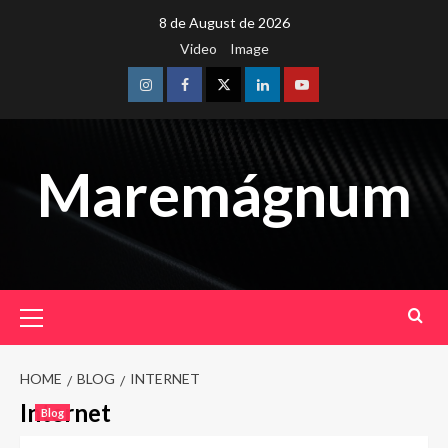
Skip
8 de August de 2026
to
Video
Image
content
Instagram
Facebook
Twitter
Linkedin
Youtube
Maremágnum
Primary
Menu
HOME
BLOG
INTERNET
Internet
Blog