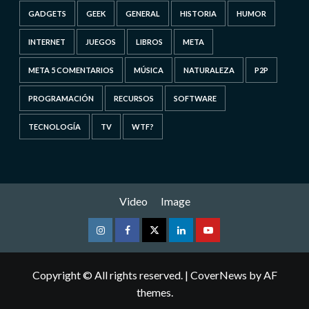
GADGETS
GEEK
GENERAL
HISTORIA
HUMOR
INTERNET
JUEGOS
LIBROS
META
META 5 COMENTARIOS
MÚSICA
NATURALEZA
P2P
PROGRAMACIÓN
RECURSOS
SOFTWARE
TECNOLOGÍA
TV
WTF?
Video
Image
Instagram
Facebook
Twitter
Linkedin
Youtube
Copyright © All rights reserved.
|
CoverNews
by AF
themes.