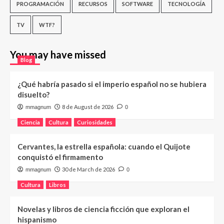
PROGRAMACIÓN
RECURSOS
SOFTWARE
TECNOLOGÍA
TV
WTF?
You may have missed
Blog
¿Qué habría pasado si el imperio español no se hubiera
disuelto?
8 de August de 2026
mmagnum
0
Ciencia
Cultura
Curiosidades
Cervantes, la estrella española: cuando el Quijote
conquistó el firmamento
30 de March de 2026
mmagnum
0
Cultura
Libros
Novelas y libros de ciencia ficción que exploran el
hispanismo