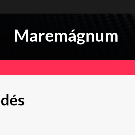
Maremágnum
ldés