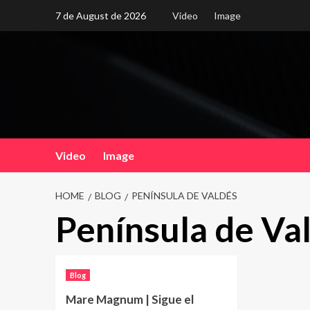
Skip
7 de August de 2026
Video
Image
to
content
Video
Image
HOME
BLOG
PENÍNSULA DE VALDÉS
Península de Va
Blog
Mare Magnum | Sigue el