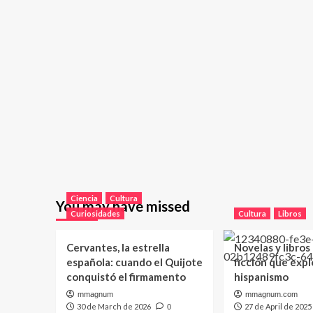
Ciencia
Cultura
You may have missed
Curiosidades
Cultura
Libros
Cervantes, la estrella
Novelas y libros
española: cuando el Quijote
ficción que expl
conquistó el firmamento
hispanismo
mmagnum
mmagnum.com
30 de March de 2026
27 de April de 2025
0