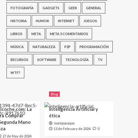
FOTOGRAFÍA
GADGETS
GEEK
GENERAL
HISTORIA
HUMOR
INTERNET
JUEGOS
LIBROS
META
META 5 COMENTARIOS
MÚSICA
NATURALEZA
P2P
PROGRAMACIÓN
RECURSOS
SOFTWARE
TECNOLOGÍA
TV
WTF?
Blog
lcoche.com: La
Inteligencia Artificial y
ara Comprar
ética
 Segunda Mano
marioparaque
nza
13 de February de 2024
0
27 de May de 2024