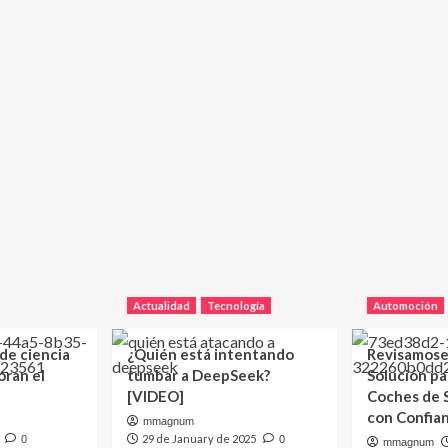
Actualidad
Tecnología
Automoción
 de ciencia
¿Quién está intentando
Revisamose
oran el
tumbar a DeepSeek?
Solución p
[VIDEO]
Coches de
con Confia
mmagnum
29 de January de 2025
0
0
mmagnum