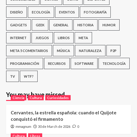
DISEÑO
ECOLOGÍA
EVENTOS
FOTOGRAFÍA
GADGETS
GEEK
GENERAL
HISTORIA
HUMOR
INTERNET
JUEGOS
LIBROS
META
META 5 COMENTARIOS
MÚSICA
NATURALEZA
P2P
PROGRAMACIÓN
RECURSOS
SOFTWARE
TECNOLOGÍA
TV
WTF?
You may have missed
Ciencia
Cultura
Curiosidades
Cervantes, la estrella española: cuando el Quijote
conquistó el firmamento
30 de March de 2026
mmagnum
0
Cultura
Libros