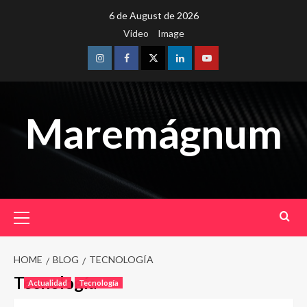
Skip
6 de August de 2026
to
Video
Image
content
Instagram
Facebook
Twitter
Linkedin
Youtube
Maremágnum
Primary
Menu
HOME
BLOG
TECNOLOGÍA
Tecnología
Actualidad
Tecnología