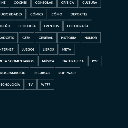
CINE
COCHES
CONSOLAS
CRÍTICA
CULTURA
CURIOSIDADES
CÓMICS
CÓMO
DEPORTES
DISEÑO
ECOLOGÍA
EVENTOS
FOTOGRAFÍA
GADGETS
GEEK
GENERAL
HISTORIA
HUMOR
INTERNET
JUEGOS
LIBROS
META
META 5 COMENTARIOS
MÚSICA
NATURALEZA
P2P
PROGRAMACIÓN
RECURSOS
SOFTWARE
TECNOLOGÍA
TV
WTF?