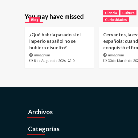
Ciencia
Cultura
You may have missed
Blog
Curiosidades
¿Qué habría pasado si el
Cervantes, la es
imperio español no se
española: cuand
hubiera disuelto?
conquistó el fi
mmagnum
mmagnum
8 de August de 2026
30 de March de 20
0
Archivos
Categorías