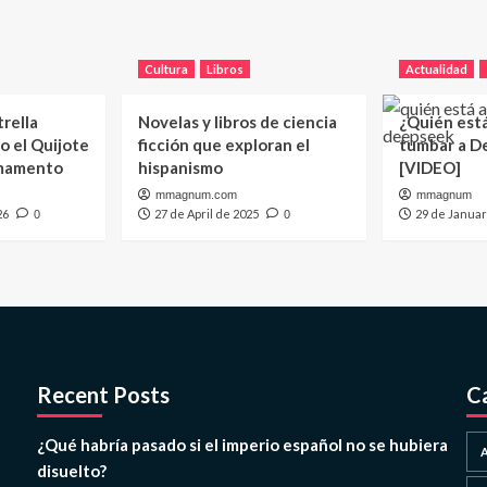
Cultura
Libros
Actualidad
trella
Novelas y libros de ciencia
¿Quién est
o el Quijote
ficción que exploran el
tumbar a D
rmamento
hispanismo
[VIDEO]
mmagnum.com
mmagnum
26
27 de April de 2025
29 de Januar
0
0
Recent Posts
C
¿Qué habría pasado si el imperio español no se hubiera
disuelto?