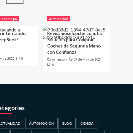
Tecnología
Automoción
á intentando
Revisamoselcoche.com: La
eepSeek?
Solución para Comprar
Coches de Segunda Mano
con Confianza
y de 2025
0
27 de May de 2024
mmagnum
0
ategories
ACTUALIDAD
AUTOMOCIÓN
BLOG
CIENCIA