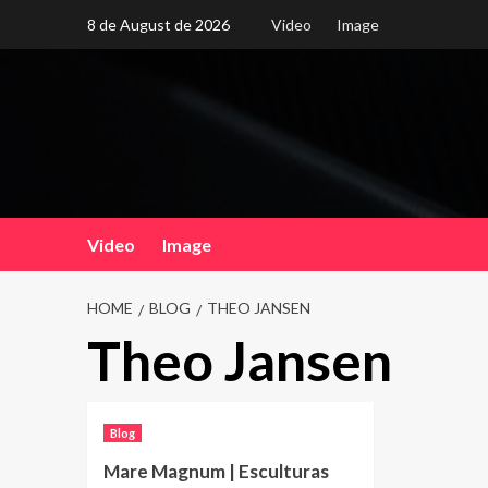
Skip
8 de August de 2026
Video
Image
to
content
Video
Image
HOME
BLOG
THEO JANSEN
Theo Jansen
Blog
Mare Magnum | Esculturas