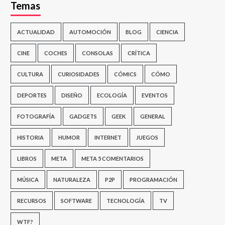
Temas
ACTUALIDAD
AUTOMOCIÓN
BLOG
CIENCIA
CINE
COCHES
CONSOLAS
CRÍTICA
CULTURA
CURIOSIDADES
CÓMICS
CÓMO
DEPORTES
DISEÑO
ECOLOGÍA
EVENTOS
FOTOGRAFÍA
GADGETS
GEEK
GENERAL
HISTORIA
HUMOR
INTERNET
JUEGOS
LIBROS
META
META 5 COMENTARIOS
MÚSICA
NATURALEZA
P2P
PROGRAMACIÓN
RECURSOS
SOFTWARE
TECNOLOGÍA
TV
WTF?