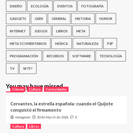
DISEÑO
ECOLOGÍA
EVENTOS
FOTOGRAFÍA
GADGETS
GEEK
GENERAL
HISTORIA
HUMOR
INTERNET
JUEGOS
LIBROS
META
META 5 COMENTARIOS
MÚSICA
NATURALEZA
P2P
PROGRAMACIÓN
RECURSOS
SOFTWARE
TECNOLOGÍA
TV
WTF?
You may have missed
Ciencia
Cultura
Curiosidades
Cervantes, la estrella española: cuando el Quijote
conquistó el firmamento
30 de March de 2026
mmagnum
0
Cultura
Libros