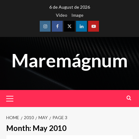
Skip
6 de August de 2026
to
Video
Image
content
Instagram
Facebook
Twitter
Linkedin
Youtube
Maremágnum
Primary
Menu
HOME
2010
MAY
PAGE 3
Month:
May 2010