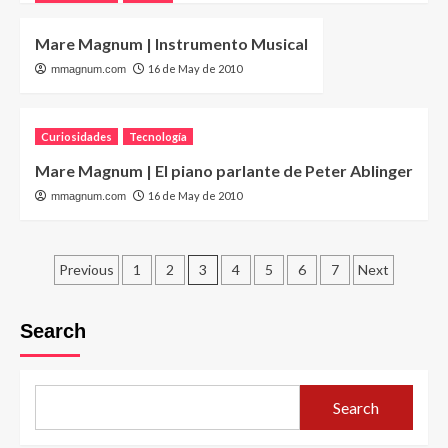
Mare Magnum | Instrumento Musical
16 de May de 2010
mmagnum.com
Curiosidades
Tecnología
Mare Magnum | El piano parlante de Peter Ablinger
16 de May de 2010
mmagnum.com
Posts
Previous
1
2
3
4
5
6
7
Next
pagination
Search
Search