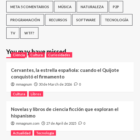
META 5 COMENTARIOS
MÚSICA
NATURALEZA
P2P
PROGRAMACIÓN
RECURSOS
SOFTWARE
TECNOLOGÍA
TV
WTF?
You may have missed
Ciencia
Cultura
Curiosidades
Cervantes, la estrella española: cuando el Quijote
conquistó el firmamento
30 de March de 2026
mmagnum
0
Cultura
Libros
Novelas y libros de ciencia ficción que exploran el
hispanismo
27 de April de 2025
mmagnum.com
0
Actualidad
Tecnología