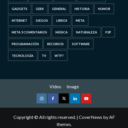
GADGETS
GEEK
GENERAL
HISTORIA
HUMOR
INTERNET
JUEGOS
LIBROS
META
META 5 COMENTARIOS
MÚSICA
NATURALEZA
P2P
PROGRAMACIÓN
RECURSOS
SOFTWARE
TECNOLOGÍA
TV
WTF?
Video
Image
Instagram
Facebook
Twitter
Linkedin
Youtube
Copyright © All rights reserved.
|
CoverNews
by AF
themes.