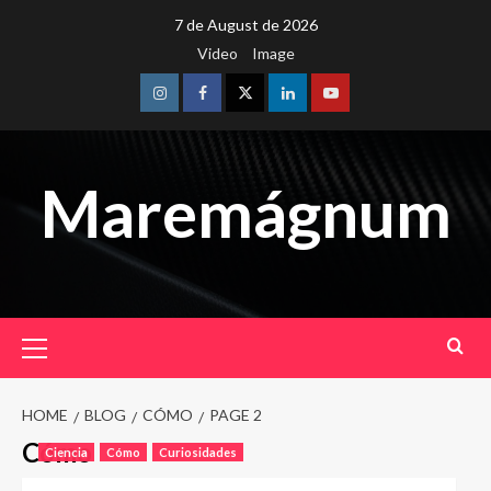
Skip
7 de August de 2026
to
Video
Image
content
Instagram
Facebook
Twitter
Linkedin
Youtube
Maremágnum
Primary
Menu
HOME
BLOG
CÓMO
PAGE 2
Cómo
Ciencia
Cómo
Curiosidades