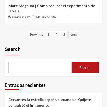
Mare Magnum | Cómo realizar el experimento de
la vela
8 de July de 2009
mmagnum.com
Posts
Previous
1
2
3
Next
pagination
Search
Search
Entradas recientes
Cervantes, la estrella española: cuando el Quijote
conquistó el firmamento