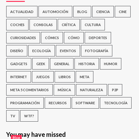
ACTUALIDAD
AUTOMOCIÓN
BLOG
CIENCIA
CINE
COCHES
CONSOLAS
CRÍTICA
CULTURA
CURIOSIDADES
CÓMICS
CÓMO
DEPORTES
DISEÑO
ECOLOGÍA
EVENTOS
FOTOGRAFÍA
GADGETS
GEEK
GENERAL
HISTORIA
HUMOR
INTERNET
JUEGOS
LIBROS
META
META 5 COMENTARIOS
MÚSICA
NATURALEZA
P2P
PROGRAMACIÓN
RECURSOS
SOFTWARE
TECNOLOGÍA
TV
WTF?
You may have missed
Blog