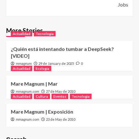
Jobs
More Stories
Actualidad
Tecnología
¿Quién está intentando tumbar a DeepSeek?
[VIDEO]
29 de January de 2025
mmagnum
0
Actualidad
Ecología
Mare Magnum | Mar
27 de May de 2010
mmagnum.com
Actualidad
Cultura
Eventos
Tecnología
Mare Magnum | Exposición
23 de May de 2010
mmagnum.com