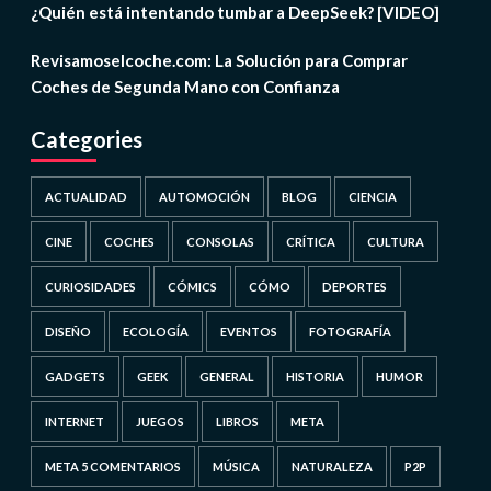
¿Quién está intentando tumbar a DeepSeek? [VIDEO]
Revisamoselcoche.com: La Solución para Comprar
Coches de Segunda Mano con Confianza
Categories
ACTUALIDAD
AUTOMOCIÓN
BLOG
CIENCIA
CINE
COCHES
CONSOLAS
CRÍTICA
CULTURA
CURIOSIDADES
CÓMICS
CÓMO
DEPORTES
DISEÑO
ECOLOGÍA
EVENTOS
FOTOGRAFÍA
GADGETS
GEEK
GENERAL
HISTORIA
HUMOR
INTERNET
JUEGOS
LIBROS
META
META 5 COMENTARIOS
MÚSICA
NATURALEZA
P2P