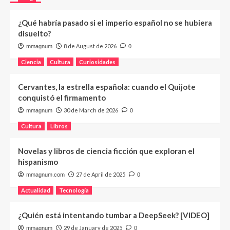
¿Qué habría pasado si el imperio español no se hubiera
disuelto?
8 de August de 2026
mmagnum
0
Ciencia
Cultura
Curiosidades
Cervantes, la estrella española: cuando el Quijote
conquistó el firmamento
30 de March de 2026
mmagnum
0
Cultura
Libros
Novelas y libros de ciencia ficción que exploran el
hispanismo
27 de April de 2025
mmagnum.com
0
Actualidad
Tecnología
¿Quién está intentando tumbar a DeepSeek? [VIDEO]
29 de January de 2025
mmagnum
0