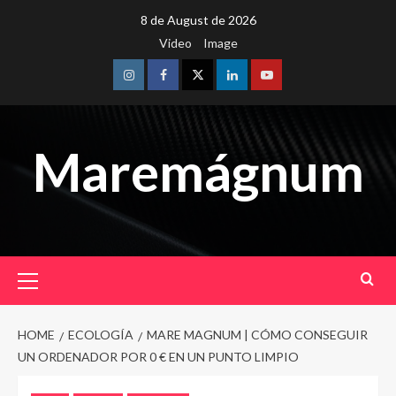
Skip
8 de August de 2026
to
Video
Image
content
Instagram
Facebook
Twitter
Linkedin
Youtube
Maremágnum
Primary
Menu
HOME
ECOLOGÍA
MARE MAGNUM | CÓMO CONSEGUIR
UN ORDENADOR POR 0 € EN UN PUNTO LIMPIO