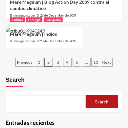
Mare Magnum | Blog Action Day 2009 contra el
cambio climático
23 de December de 2009
mmagnum.com
Cultura
Ecología
Fotografía
Mare Magnum | Indios
23 de December de 2009
mmagnum.com
Posts
Previous
1
2
3
4
5
…
10
Next
pagination
Search
Search
Entradas recientes