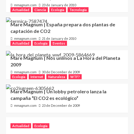
23 de January de 2010
mmagnum.com
Actualidad
Ciencia
Ecología
Tecnología
Mare Magnum | España prepara dos plantas de
captación de CO2
21 de January de 2010
mmagnum.com
Actualidad
Ecología
Eventos
Mare Magnum | Nos unimos a La Hora del Planeta
2009
30 de December de 2009
mmagnum.com
Ecología
Internet
Naturaleza
WTF?
Mare Magnum | Un lobby petrolero lanza la
campaña “El CO2 es ecológico”
23 de December de 2009
mmagnum.com
Actualidad
Ecología