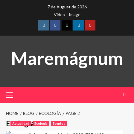
Skip
7 de August de 2026
to
Video
Image
content
Instagram
Facebook
Twitter
Linkedin
Youtube
Maremágnum
Primary
Menu
HOME
BLOG
ECOLOGÍA
PAGE 2
Ecología
Actualidad
Ecología
Eventos