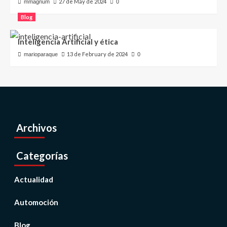
27 de May de 2024
mmagnum
0
Blog
Inteligencia Artificial y ética
13 de February de 2024
marioparaque
0
Archivos
Categorías
Actualidad
Automoción
Blog