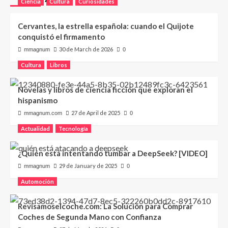
Ciencia
Cultura
Curiosidades
Cervantes, la estrella española: cuando el Quijote
conquistó el firmamento
30 de March de 2026
mmagnum
0
Cultura
Libros
Novelas y libros de ciencia ficción que exploran el
hispanismo
27 de April de 2025
mmagnum.com
0
Actualidad
Tecnología
¿Quién está intentando tumbar a DeepSeek? [VIDEO]
29 de January de 2025
mmagnum
0
Automoción
Revisamoselcoche.com: La Solución para Comprar
Coches de Segunda Mano con Confianza