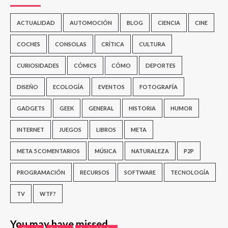
ACTUALIDAD
AUTOMOCIÓN
BLOG
CIENCIA
CINE
COCHES
CONSOLAS
CRÍTICA
CULTURA
CURIOSIDADES
CÓMICS
CÓMO
DEPORTES
DISEÑO
ECOLOGÍA
EVENTOS
FOTOGRAFÍA
GADGETS
GEEK
GENERAL
HISTORIA
HUMOR
INTERNET
JUEGOS
LIBROS
META
META 5 COMENTARIOS
MÚSICA
NATURALEZA
P2P
PROGRAMACIÓN
RECURSOS
SOFTWARE
TECNOLOGÍA
TV
WTF?
You may have missed