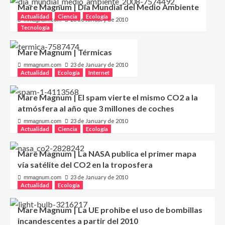
Mare Magnum | Día Mundial del Medio Ambiente
Actualidad
Ciencia
Ecología
23 de January de 2010
mmagnum.com
Tecnología
Mare Magnum | Térmicas
23 de January de 2010
mmagnum.com
Actualidad
Ecología
Internet
Mare Magnum | El spam vierte el mismo CO2 a la
atmósfera al año que 3 millones de coches
23 de January de 2010
mmagnum.com
Actualidad
Ciencia
Ecología
Mare Magnum | La NASA publica el primer mapa
vía satélite del CO2 en la troposfera
23 de January de 2010
mmagnum.com
Actualidad
Ecología
Mare Magnum | La UE prohibe el uso de bombillas
incandescentes a partir del 2010