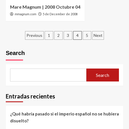
Mare Magnum | 2008 Octubre 04
5 de December de 2008
mmagnum.com
Posts
Previous
1
2
3
4
5
Next
pagination
Search
Search
Entradas recientes
¿Qué habría pasado si el imperio español no se hubiera
disuelto?