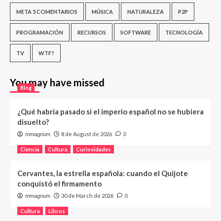
META 5 COMENTARIOS
MÚSICA
NATURALEZA
P2P
PROGRAMACIÓN
RECURSOS
SOFTWARE
TECNOLOGÍA
TV
WTF?
You may have missed
Blog
¿Qué habría pasado si el imperio español no se hubiera
disuelto?
8 de August de 2026
mmagnum
0
Ciencia
Cultura
Curiosidades
Cervantes, la estrella española: cuando el Quijote
conquistó el firmamento
30 de March de 2026
mmagnum
0
Cultura
Libros