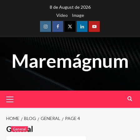
Skip
8 de August de 2026
to
Video
Image
content
Instagram
Facebook
Twitter
Linkedin
Youtube
Maremágnum
Primary
Menu
HOME
BLOG
GENERAL
PAGE 4
General
General