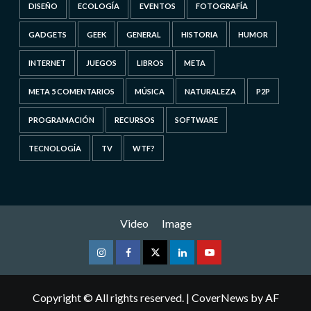
DISEÑO
ECOLOGÍA
EVENTOS
FOTOGRAFÍA
GADGETS
GEEK
GENERAL
HISTORIA
HUMOR
INTERNET
JUEGOS
LIBROS
META
META 5 COMENTARIOS
MÚSICA
NATURALEZA
P2P
PROGRAMACIÓN
RECURSOS
SOFTWARE
TECNOLOGÍA
TV
WTF?
Video
Image
Instagram
Facebook
Twitter
Linkedin
Youtube
Copyright © All rights reserved.
|
CoverNews
by AF