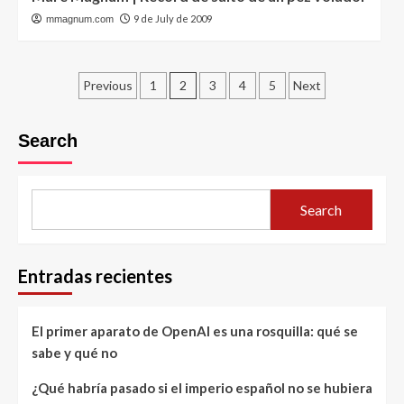
9 de July de 2009
mmagnum.com
Posts
Previous
1
2
3
4
5
Next
pagination
Search
Search
Entradas recientes
El primer aparato de OpenAI es una rosquilla: qué se
sabe y qué no
¿Qué habría pasado si el imperio español no se hubiera