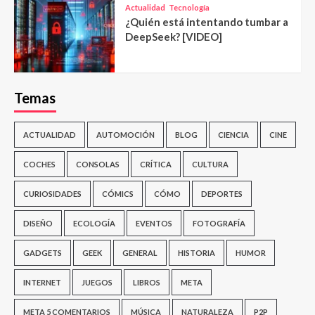
Actualidad
Tecnología
¿Quién está intentando tumbar a
DeepSeek? [VIDEO]
Temas
ACTUALIDAD
AUTOMOCIÓN
BLOG
CIENCIA
CINE
COCHES
CONSOLAS
CRÍTICA
CULTURA
CURIOSIDADES
CÓMICS
CÓMO
DEPORTES
DISEÑO
ECOLOGÍA
EVENTOS
FOTOGRAFÍA
GADGETS
GEEK
GENERAL
HISTORIA
HUMOR
INTERNET
JUEGOS
LIBROS
META
META 5 COMENTARIOS
MÚSICA
NATURALEZA
P2P