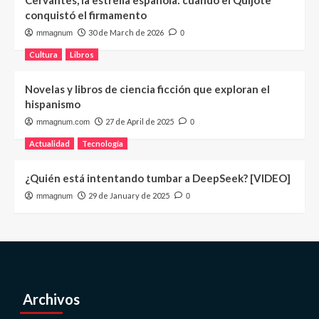
Cervantes, la estrella española: cuando el Quijote
conquistó el firmamento
30 de March de 2026
mmagnum
0
Cultura
Libros
Novelas y libros de ciencia ficción que exploran el
hispanismo
27 de April de 2025
mmagnum.com
0
Actualidad
Tecnología
¿Quién está intentando tumbar a DeepSeek? [VIDEO]
29 de January de 2025
mmagnum
0
Archivos