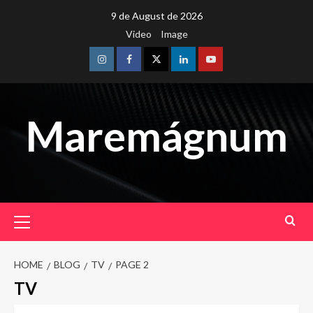
Skip
9 de August de 2026
to
Video
Image
content
Instagram
Facebook
Twitter
Linkedin
Youtube
Maremágnum
Primary
Menu
HOME
BLOG
TV
PAGE 2
TV