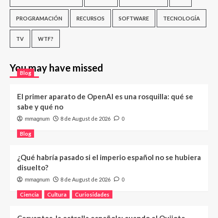
PROGRAMACIÓN
RECURSOS
SOFTWARE
TECNOLOGÍA
TV
WTF?
You may have missed
Blog
El primer aparato de OpenAI es una rosquilla: qué se
sabe y qué no
8 de August de 2026
mmagnum
0
Blog
¿Qué habría pasado si el imperio español no se hubiera
disuelto?
8 de August de 2026
mmagnum
0
Ciencia
Cultura
Curiosidades