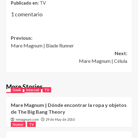
Publicado en:
TV
1 comentario
Post
Previous:
Mare Magnum | Blade Runner
navigation
Next:
Mare Magnum | Célula
More Stories
Geek
Internet
TV
Mare Magnum | Dónde encontrar la ropa y objetos
de The Big Bang Theory
29 de May de 2010
mmagnum.com
Humor
TV