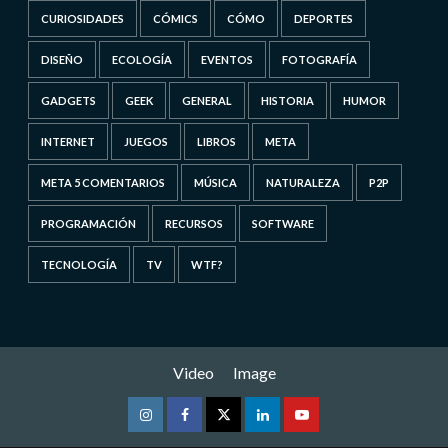
CURIOSIDADES
CÓMICS
CÓMO
DEPORTES
DISEÑO
ECOLOGÍA
EVENTOS
FOTOGRAFÍA
GADGETS
GEEK
GENERAL
HISTORIA
HUMOR
INTERNET
JUEGOS
LIBROS
META
META 5 COMENTARIOS
MÚSICA
NATURALEZA
P2P
PROGRAMACIÓN
RECURSOS
SOFTWARE
TECNOLOGÍA
TV
WTF?
Video
Image
Instagram
Facebook
Twitter
Linkedin
Youtube