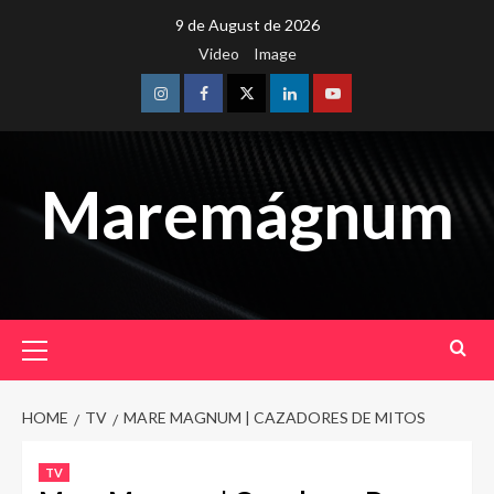
Skip
9 de August de 2026
to
Video
Image
content
Instagram
Facebook
Twitter
Linkedin
Youtube
Maremágnum
Primary
Menu
HOME
TV
MARE MAGNUM | CAZADORES DE MITOS
TV