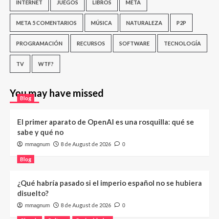
INTERNET
JUEGOS
LIBROS
META
META 5 COMENTARIOS
MÚSICA
NATURALEZA
P2P
PROGRAMACIÓN
RECURSOS
SOFTWARE
TECNOLOGÍA
TV
WTF?
You may have missed
Blog
El primer aparato de OpenAI es una rosquilla: qué se
sabe y qué no
8 de August de 2026
mmagnum
0
Blog
¿Qué habría pasado si el imperio español no se hubiera
disuelto?
8 de August de 2026
mmagnum
0