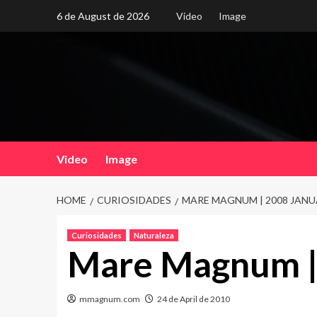
Skip
6 de August de 2026
Video
Image
to
content
Video
Image
HOME
CURIOSIDADES
MARE MAGNUM | 2008 JAN
Curiosidades
Naturaleza
Mare Magnum |
mmagnum.com
24 de April de 2010