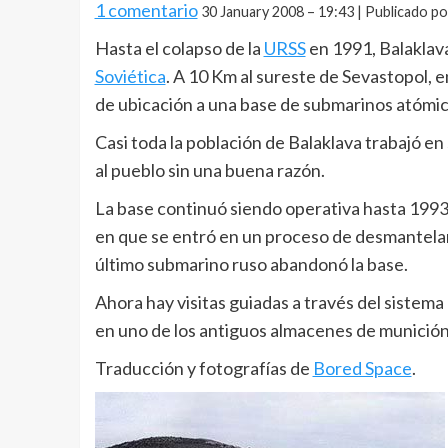
1 comentario
30 January 2008 – 19:43 | Publicado po
Hasta el colapso de la
URSS
en 1991, Balaklava
Soviética
. A 10 Km al sureste de Sevastopol, 
de ubicación a una base de submarinos atómic
Casi toda la población de Balaklava trabajó en s
al pueblo sin una buena razón.
La base continuó siendo operativa hasta 1993,
en que se entró en un proceso de desmantelamie
último submarino ruso abandonó la base.
Ahora hay visitas guiadas a través del sistem
en uno de los antiguos almacenes de munición
Traducción y fotografías de
Bored Space
.