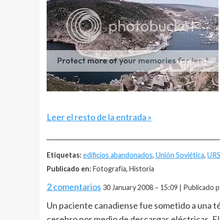
Leer el resto de la entrada »
__________________________________________________
Etiquetas:
edificios abandonados
,
Unión Soviética
,
URS
Publicado en:
Fotografía, Historia
2 comentarios
30 January 2008 – 15:09 | Publicado 
Un paciente canadiense fue sometido a una té
cerebro por medio de descargas eléctricas. El