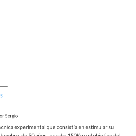
____
S
por Sergio
cnica experimental que consistía en estimular su
 hombre, de 50 años, pesaba 150Kg y el objetivo del