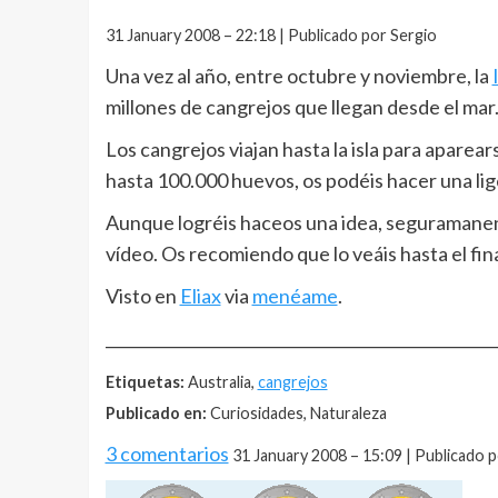
31 January 2008 – 22:18 | Publicado por Sergio
Una vez al año, entre octubre y noviembre, la
millones de cangrejos que llegan desde el mar
Los cangrejos viajan hasta la isla para apare
hasta 100.000 huevos, os podéis hacer una lig
Aunque logréis haceos una idea, seguramanente
vídeo. Os recomiendo que lo veáis hasta el fin
Visto en
Eliax
via
menéame
.
__________________________________________________
Etiquetas:
Australia,
cangrejos
Publicado en:
Curiosidades, Naturaleza
3 comentarios
31 January 2008 – 15:09 | Publicado 