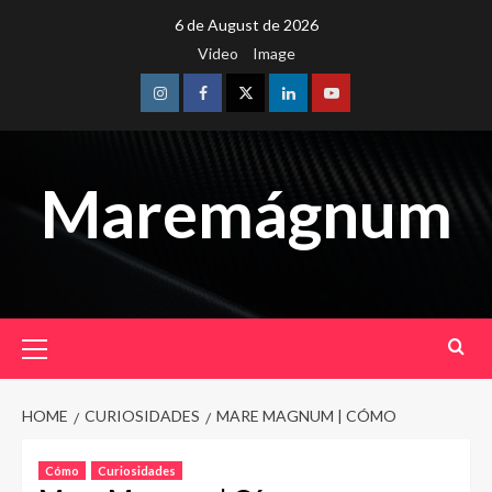
Skip
6 de August de 2026
to
Video
Image
content
Instagram
Facebook
Twitter
Linkedin
Youtube
Maremágnum
Primary
Menu
HOME
CURIOSIDADES
MARE MAGNUM | CÓMO
Cómo
Curiosidades