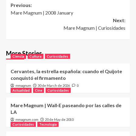
Post
Previous:
Mare Magnum | 2008 January
navigation
Next:
Mare Magnum | Curiosidades
More Stories
Ciencia
Cultura
Curiosidades
Cervantes, la estrella española: cuando el Quijote
conquistó el firmamento
30 de March de 2026
mmagnum
0
Actualidad
Cine
Curiosidades
Mare Magnum | Wall·E paseando por las calles de
LA
20 de May de 2010
mmagnum.com
Curiosidades
Tecnología