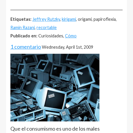
______________________________________________________
Etiquetas:
Jeffrey Rutzky
,
kirigami
, origami, papiroflexia,
Ramin Razani
,
recortable
Publicado en:
Curiosidades,
Cómo
1 comentario
Wednesday, April 1st, 2009
Que el consumismo es uno de los males