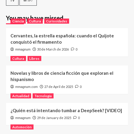
TV
WTF?
You may have missed
Ciencia
Cultura
Curiosidades
Cervantes, la estrella española: cuando el Quijote
conquistó el firmamento
30 de March de 2026
mmagnum
0
Cultura
Libros
Novelas y libros de ciencia ficción que exploran el
hispanismo
27 de April de 2025
mmagnum.com
0
Actualidad
Tecnología
¿Quién está intentando tumbar a DeepSeek? [VIDEO]
29 de January de 2025
mmagnum
0
Automoción