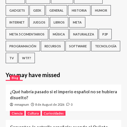
GADGETS
GEEK
GENERAL
HISTORIA
HUMOR
INTERNET
JUEGOS
LIBROS
META
META 5 COMENTARIOS
MÚSICA
NATURALEZA
P2P
PROGRAMACIÓN
RECURSOS
SOFTWARE
TECNOLOGÍA
TV
WTF?
You may have missed
Blog
¿Qué habría pasado si el imperio español no se hubiera
disuelto?
8 de August de 2026
mmagnum
0
Ciencia
Cultura
Curiosidades