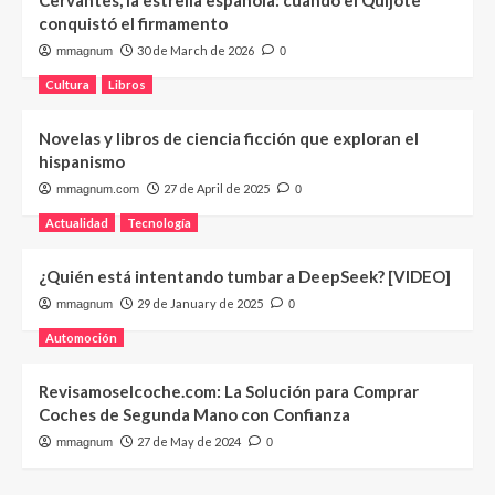
Cervantes, la estrella española: cuando el Quijote
conquistó el firmamento
30 de March de 2026
mmagnum
0
Cultura
Libros
Novelas y libros de ciencia ficción que exploran el
hispanismo
27 de April de 2025
mmagnum.com
0
Actualidad
Tecnología
¿Quién está intentando tumbar a DeepSeek? [VIDEO]
29 de January de 2025
mmagnum
0
Automoción
Revisamoselcoche.com: La Solución para Comprar
Coches de Segunda Mano con Confianza
27 de May de 2024
mmagnum
0