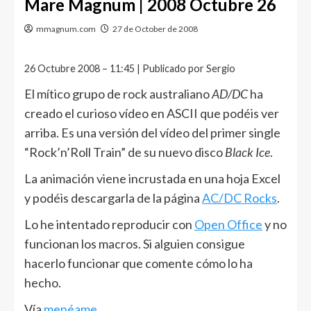
Mare Magnum | 2008 Octubre 26
mmagnum.com
27 de October de 2008
26 Octubre 2008 – 11:45 | Publicado por Sergio
El mítico grupo de rock australiano
AD/DC
ha
creado el curioso vídeo en ASCII que podéis ver
arriba. Es una versión del vídeo del primer single
“Rock’n’Roll Train” de su nuevo disco
Black Ice
.
La animación viene incrustada en una hoja Excel
y podéis descargarla de la página
AC/DC Rocks
.
Lo he intentado reproducir con
Open Office
y no
funcionan los macros. Si alguien consigue
hacerlo funcionar que comente cómo lo ha
hecho.
Vía
menéame
.