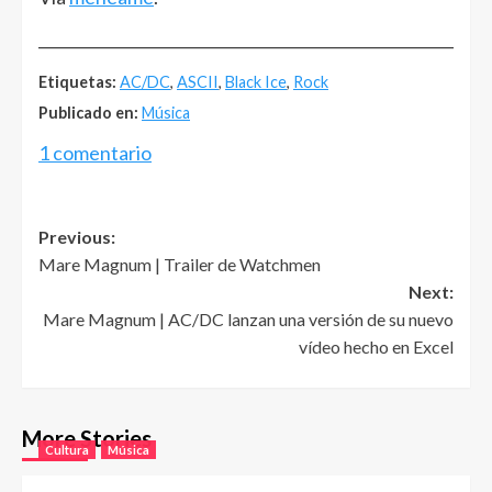
______________________________________________________
Etiquetas:
AC/DC
,
ASCII
,
Black Ice
,
Rock
Publicado en:
Música
1 comentario
Post
Previous:
Mare Magnum | Trailer de Watchmen
navigation
Next:
Mare Magnum | AC/DC lanzan una versión de su nuevo
vídeo hecho en Excel
More Stories
Cultura
Música