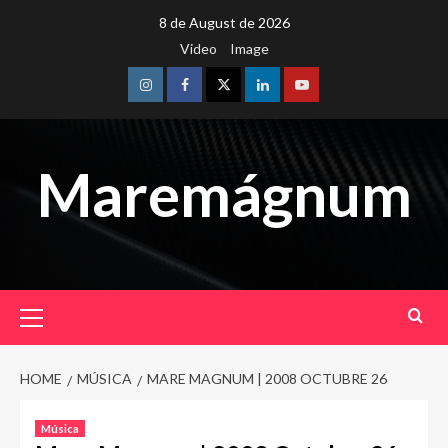
Skip
8 de August de 2026
to
Video
Image
content
Instagram
Facebook
Twitter
Linkedin
Youtube
Maremágnum
Primary
Menu
HOME
MÚSICA
MARE MAGNUM | 2008 OCTUBRE 26
Música