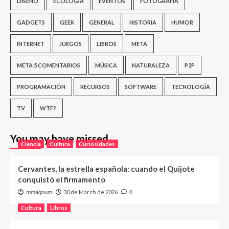
DISEÑO
ECOLOGÍA
EVENTOS
FOTOGRAFÍA
GADGETS
GEEK
GENERAL
HISTORIA
HUMOR
INTERNET
JUEGOS
LIBROS
META
META 5 COMENTARIOS
MÚSICA
NATURALEZA
P2P
PROGRAMACIÓN
RECURSOS
SOFTWARE
TECNOLOGÍA
TV
WTF?
You may have missed
Ciencia
Cultura
Curiosidades
Cervantes, la estrella española: cuando el Quijote
conquistó el firmamento
30 de March de 2026
mmagnum
0
Cultura
Libros