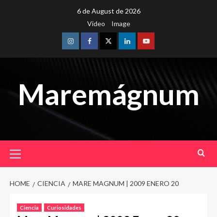
Skip
6 de August de 2026
to
Video
Image
content
Instagram
Facebook
Twitter
Linkedin
Youtube
Maremágnum
Primary
Menu
HOME
CIENCIA
MARE MAGNUM | 2009 ENERO 20
Ciencia
Curiosidades