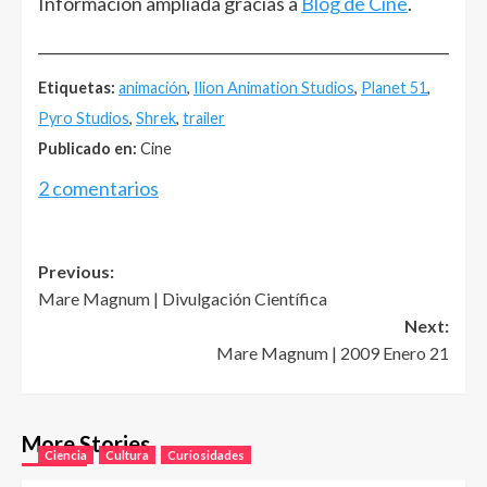
Información ampliada gracias a
Blog de Cine
.
______________________________________________________
Etiquetas:
animación
,
Ilion Animation Studios
,
Planet 51
,
Pyro Studios
,
Shrek
,
trailer
Publicado en:
Cine
2 comentarios
Post
Previous:
Mare Magnum | Divulgación Científica
navigation
Next:
Mare Magnum | 2009 Enero 21
More Stories
Ciencia
Cultura
Curiosidades