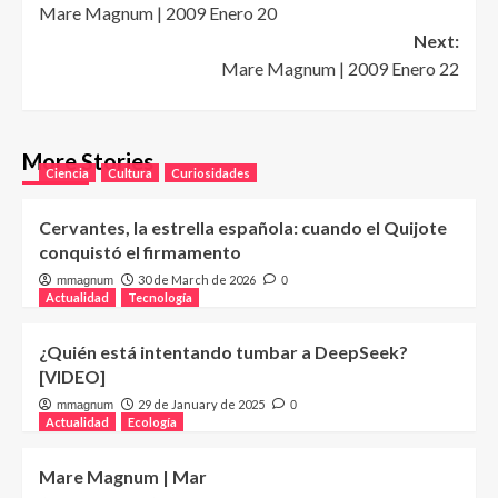
Mare Magnum | 2009 Enero 20
navigation
Next:
Mare Magnum | 2009 Enero 22
More Stories
Ciencia
Cultura
Curiosidades
Cervantes, la estrella española: cuando el Quijote
conquistó el firmamento
30 de March de 2026
mmagnum
0
Actualidad
Tecnología
¿Quién está intentando tumbar a DeepSeek?
[VIDEO]
29 de January de 2025
mmagnum
0
Actualidad
Ecología
Mare Magnum | Mar