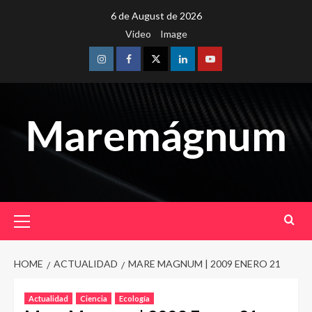
Skip
6 de August de 2026
to
Video
Image
content
Instagram
Facebook
Twitter
Linkedin
Youtube
Maremágnum
Primary
Menu
HOME
ACTUALIDAD
MARE MAGNUM | 2009 ENERO 21
Actualidad
Ciencia
Ecología