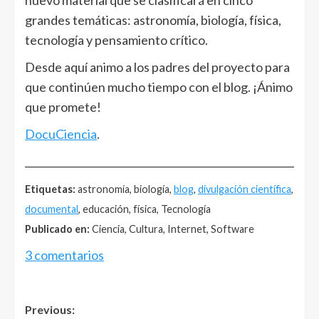
nuevo material que se clasificará en cinco
grandes temáticas: astronomía, biología, física,
tecnología y pensamiento crítico.
Desde aquí animo a los padres del proyecto para
que continúen mucho tiempo con el blog. ¡Ánimo
que promete!
DocuCiencia
.
______________________________________________________
Etiquetas:
astronomía, biología,
blog
,
divulgación científica
,
documental
, educación, física, Tecnología
Publicado en:
Ciencia, Cultura, Internet, Software
3 comentarios
Post
Previous: