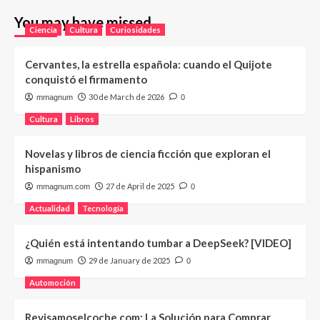
You may have missed
Ciencia
Cultura
Curiosidades
Cervantes, la estrella española: cuando el Quijote
conquistó el firmamento
30 de March de 2026
mmagnum
0
Cultura
Libros
Novelas y libros de ciencia ficción que exploran el
hispanismo
27 de April de 2025
mmagnum.com
0
Actualidad
Tecnología
¿Quién está intentando tumbar a DeepSeek? [VIDEO]
29 de January de 2025
mmagnum
0
Automoción
Revisamoselcoche.com: La Solución para Comprar