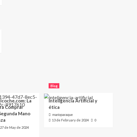
Blog
lcoche.com: La
Inteligencia Artificial y
ara Comprar
ética
 Segunda Mano
marioparaque
nza
13 de February de 2024
0
27 de May de 2024