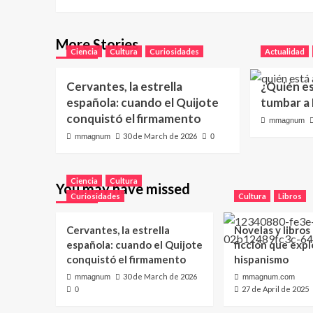
More Stories
Ciencia
Cultura
Curiosidades
Actualidad
Cervantes, la estrella
¿Quién e
española: cuando el Quijote
tumbar a
conquistó el firmamento
mmagnum
30 de March de 2026
mmagnum
0
Ciencia
Cultura
You may have missed
Curiosidades
Cultura
Libros
Cervantes, la estrella
Novelas y libros
española: cuando el Quijote
ficción que expl
conquistó el firmamento
hispanismo
30 de March de 2026
mmagnum
mmagnum.com
27 de April de 2025
0