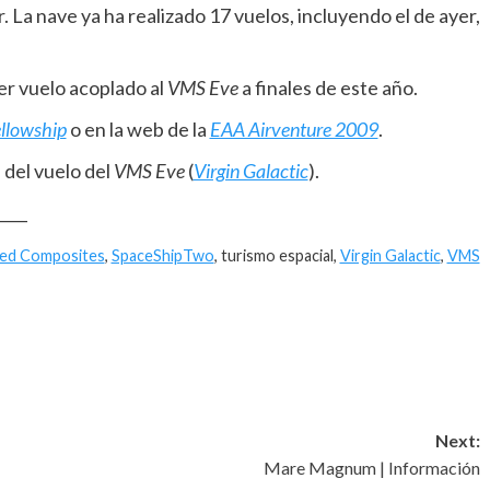
r. La nave ya ha realizado 17 vuelos, incluyendo el de ayer,
er vuelo acoplado al
VMS Eve
a finales de este año.
llowship
o en la web de la
EAA Airventure 2009
.
del vuelo del
VMS Eve
(
Virgin Galactic
).
____
led Composites
,
SpaceShipTwo
, turismo espacial,
Virgin Galactic
,
VMS
Next:
Mare Magnum | Información