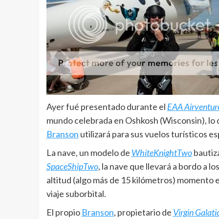
Ayer fué presentado durante el
EAA Airventur
mundo celebrada en Oshkosh (Wisconsin), lo q
Branson
utilizará para sus vuelos turísticos es
La nave, un modelo de
WhiteKnightTwo
bautiz
SpaceShipTwo
, la nave que llevará a bordo a l
altitud (algo más de 15 kilómetros) momento e
viaje suborbital.
El propio
Branson
, propietario de
Virgin Galati