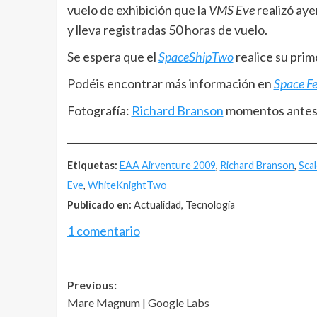
vuelo de exhibición que la
VMS Eve
realizó aye
y lleva registradas 50 horas de vuelo.
Se espera que el
SpaceShipTwo
realice su prim
Podéis encontrar más información en
Space Fe
Fotografía:
Richard Branson
momentos antes 
__________________________________________________
Etiquetas:
EAA Airventure 2009
,
Richard Branson
,
Sca
Eve
,
WhiteKnightTwo
Publicado en:
Actualidad, Tecnología
1 comentario
Post
Previous:
Mare Magnum | Google Labs
navigation