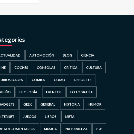
ategories
ACTUALIDAD
AUTOMOCIÓN
BLOG
CIENCIA
CINE
COCHES
CONSOLAS
CRÍTICA
CULTURA
CURIOSIDADES
CÓMICS
CÓMO
DEPORTES
DISEÑO
ECOLOGÍA
EVENTOS
FOTOGRAFÍA
GADGETS
GEEK
GENERAL
HISTORIA
HUMOR
INTERNET
JUEGOS
LIBROS
META
META 5 COMENTARIOS
MÚSICA
NATURALEZA
P2P