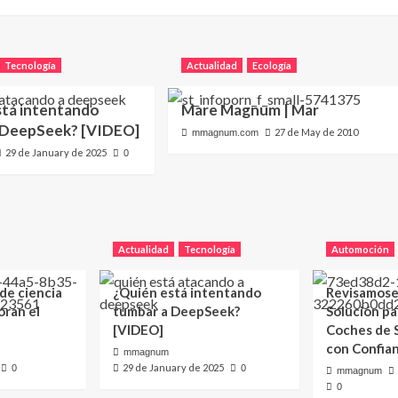
Tecnología
Actualidad
Ecología
stá intentando
Mare Magnum | Mar
 DeepSeek? [VIDEO]
27 de May de 2010
mmagnum.com
29 de January de 2025
0
Actualidad
Tecnología
Automoción
 de ciencia
¿Quién está intentando
Revisamose
oran el
tumbar a DeepSeek?
Solución p
[VIDEO]
Coches de
con Confia
mmagnum
29 de January de 2025
0
0
mmagnum
0