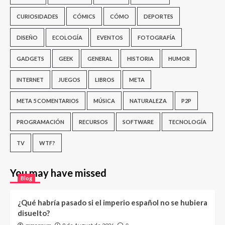
CURIOSIDADES
CÓMICS
CÓMO
DEPORTES
DISEÑO
ECOLOGÍA
EVENTOS
FOTOGRAFÍA
GADGETS
GEEK
GENERAL
HISTORIA
HUMOR
INTERNET
JUEGOS
LIBROS
META
META 5 COMENTARIOS
MÚSICA
NATURALEZA
P2P
PROGRAMACIÓN
RECURSOS
SOFTWARE
TECNOLOGÍA
TV
WTF?
You may have missed
Blog
¿Qué habría pasado si el imperio español no se hubiera
disuelto?