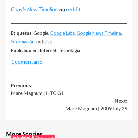
Google New Timeline
v
ía
reddit
.
______________________________________________________
Etiquetas:
Google,
Google Labs
,
Google News Timeline
,
información
, noticias
Publicado en:
Internet, Tecnología
1 comentario
Post
Previous:
Mare Magnum | HTC G1
navigation
Next:
Mare Magnum | 2009 July 29
More Stories
Actualidad
Tecnología