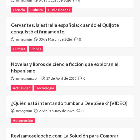
8 de August de 2026
mmagnum
0
Ciencia
Cultura
Curiosidades
Cervantes, la estrella española: cuando el Quijote
conquistó el firmamento
30 de March de 2026
mmagnum
0
Cultura
Libros
Novelas y libros de ciencia ficción que exploran el
hispanismo
27 de April de 2025
mmagnum.com
0
Actualidad
Tecnología
¿Quién está intentando tumbar a DeepSeek? [VIDEO]
29 de January de 2025
mmagnum
0
Automoción
Revisamoselcoche.com: La Solución para Comprar