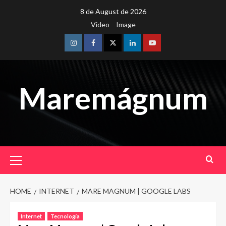
Skip
8 de August de 2026
to
Video
Image
content
Instagram
Facebook
Twitter
Linkedin
Youtube
Maremágnum
Primary
Menu
HOME
INTERNET
MARE MAGNUM | GOOGLE LABS
Internet
Tecnología