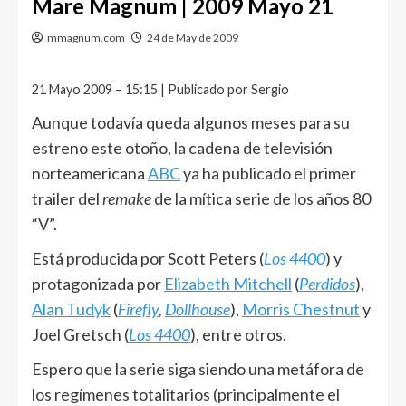
Mare Magnum | 2009 Mayo 21
mmagnum.com
24 de May de 2009
21 Mayo 2009 – 15:15 | Publicado por Sergio
Aunque todavía queda algunos meses para su
estreno este otoño, la cadena de televisión
norteamericana
ABC
ya ha publicado el primer
trailer del
remake
de la mítica serie de los años 80
“V”.
Está producida por Scott Peters (
Los 4400
) y
protagonizada por
Elizabeth Mitchell
(
Perdidos
),
Alan Tudyk
(
Firefly
,
Dollhouse
),
Morris Chestnut
y
Joel Gretsch (
Los 4400
), entre otros.
Espero que la serie siga siendo una metáfora de
los regímenes totalitarios (principalmente el