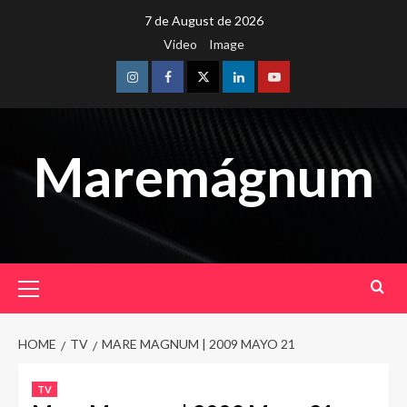
Skip
7 de August de 2026
to
Video
Image
content
Instagram
Facebook
Twitter
Linkedin
Youtube
Maremágnum
Primary
Menu
HOME
TV
MARE MAGNUM | 2009 MAYO 21
TV