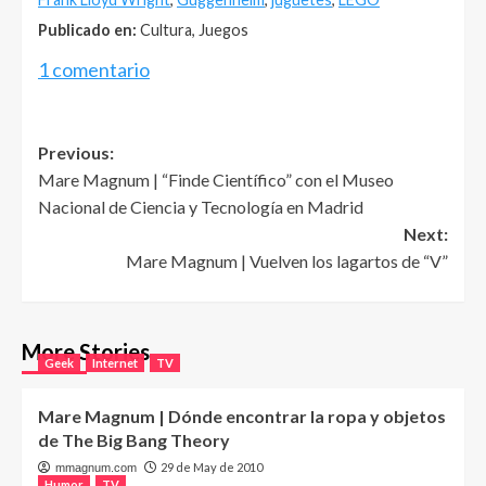
Publicado en:
Cultura, Juegos
1 comentario
Post
Previous:
Mare Magnum | “Finde Científico” con el Museo
navigation
Nacional de Ciencia y Tecnología en Madrid
Next:
Mare Magnum | Vuelven los lagartos de “V”
More Stories
Geek
Internet
TV
Mare Magnum | Dónde encontrar la ropa y objetos
de The Big Bang Theory
29 de May de 2010
mmagnum.com
Humor
TV