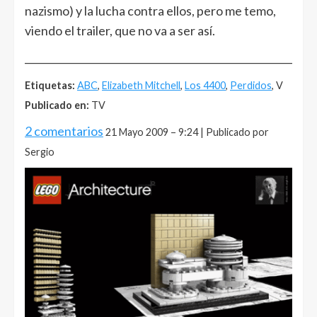
nazismo) y la lucha contra ellos, pero me temo,
viendo el trailer, que no va a ser así.
______________________________________________________
Etiquetas:
ABC
,
Elizabeth Mitchell
,
Los 4400
,
Perdidos
, V
Publicado en:
TV
2 comentarios
21 Mayo 2009 – 9:24 | Publicado por
Sergio