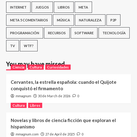
INTERNET
JUEGOS
LIBROS
META
META 5 COMENTARIOS
MÚSICA
NATURALEZA
P2P
PROGRAMACIÓN
RECURSOS
SOFTWARE
TECNOLOGÍA
TV
WTF?
You may have missed
Ciencia
Cultura
Curiosidades
Cervantes, la estrella española: cuando el Quijote
conquistó el firmamento
30 de March de 2026
mmagnum
0
Cultura
Libros
Novelas y libros de ciencia ficción que exploran el
hispanismo
27 de April de 2025
mmagnum.com
0