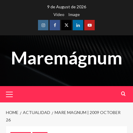
Skip
9 de August de 2026
to
Video
Image
content
Instagram
Facebook
Twitter
Linkedin
Youtube
Maremágnum
Primary
Menu
HOME
ACTUALIDAD
MARE MAGNUM | 2009 OCTOBER
26