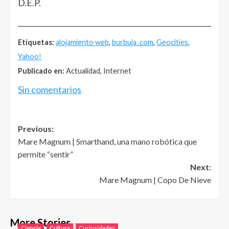
D.E.P.
______________________________________________________
Etiquetas:
alojamiento web
,
burbuja .com
,
Geocities
,
Yahoo!
Publicado en:
Actualidad, Internet
Sin comentarios
Post
Previous:
Mare Magnum | Smarthand, una mano robótica que
navigation
permite “sentir”
Next:
Mare Magnum | Copo De Nieve
More Stories
Ciencia
Cultura
Curiosidades