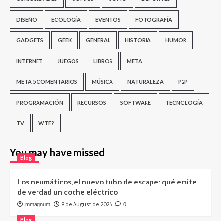
DISEÑO
ECOLOGÍA
EVENTOS
FOTOGRAFÍA
GADGETS
GEEK
GENERAL
HISTORIA
HUMOR
INTERNET
JUEGOS
LIBROS
META
META 5 COMENTARIOS
MÚSICA
NATURALEZA
P2P
PROGRAMACIÓN
RECURSOS
SOFTWARE
TECNOLOGÍA
TV
WTF?
You may have missed
Blog
Los neumáticos, el nuevo tubo de escape: qué emite
de verdad un coche eléctrico
9 de August de 2026
mmagnum
0
Blog