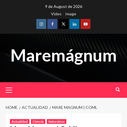
Skip
9 de August de 2026
to
Video
Image
content
Instagram
Facebook
Twitter
Linkedin
Youtube
Maremágnum
Primary
Menu
HOME
ACTUALIDAD
MARE MAGNUM | COML
Actualidad
Ciencia
Naturaleza