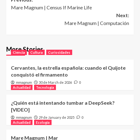
Post
Mare Magnum | Census If Marine Life
navigation
Next:
Mare Magnum | Computación
More Stories
Ciencia
Cultura
Curiosidades
Cervantes, la estrella española: cuando el Quijote
conquistó el firmamento
30 de March de 2026
mmagnum
0
Actualidad
Tecnología
¿Quién está intentando tumbar a DeepSeek?
[VIDEO]
29 de January de 2025
mmagnum
0
Actualidad
Ecología
Mare Magnum | Mar