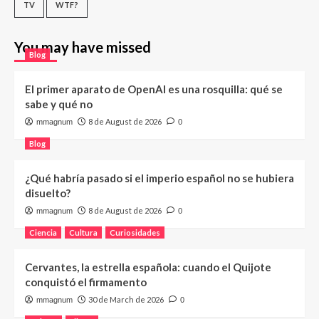
TV
WTF?
You may have missed
Blog
El primer aparato de OpenAI es una rosquilla: qué se
sabe y qué no
8 de August de 2026
mmagnum
0
Blog
¿Qué habría pasado si el imperio español no se hubiera
disuelto?
8 de August de 2026
mmagnum
0
Ciencia
Cultura
Curiosidades
Cervantes, la estrella española: cuando el Quijote
conquistó el firmamento
30 de March de 2026
mmagnum
0