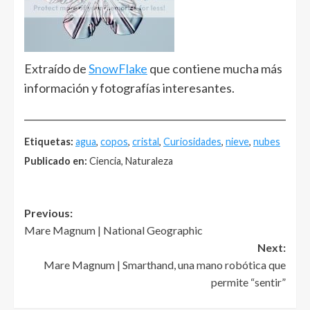
Extraído de
SnowFlake
que contiene mucha más
información y fotografías interesantes.
______________________________________________________
Etiquetas:
agua
,
copos
,
cristal
,
Curiosidades
,
nieve
,
nubes
Publicado en:
Ciencia, Naturaleza
Post
Previous:
Mare Magnum | National Geographic
navigation
Next:
Mare Magnum | Smarthand, una mano robótica que
permite “sentir”