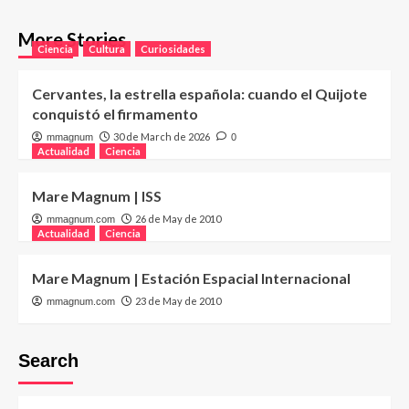
More Stories
Ciencia
Cultura
Curiosidades
Cervantes, la estrella española: cuando el Quijote
conquistó el firmamento
30 de March de 2026
mmagnum
0
Actualidad
Ciencia
Mare Magnum | ISS
26 de May de 2010
mmagnum.com
Actualidad
Ciencia
Mare Magnum | Estación Espacial Internacional
23 de May de 2010
mmagnum.com
Search