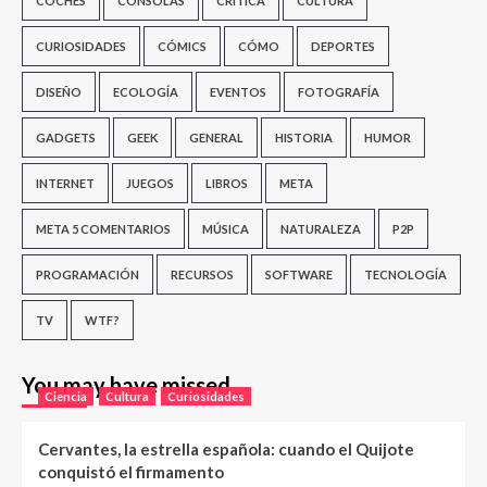
COCHES
CONSOLAS
CRÍTICA
CULTURA
CURIOSIDADES
CÓMICS
CÓMO
DEPORTES
DISEÑO
ECOLOGÍA
EVENTOS
FOTOGRAFÍA
GADGETS
GEEK
GENERAL
HISTORIA
HUMOR
INTERNET
JUEGOS
LIBROS
META
META 5 COMENTARIOS
MÚSICA
NATURALEZA
P2P
PROGRAMACIÓN
RECURSOS
SOFTWARE
TECNOLOGÍA
TV
WTF?
You may have missed
Ciencia
Cultura
Curiosidades
Cervantes, la estrella española: cuando el Quijote
conquistó el firmamento