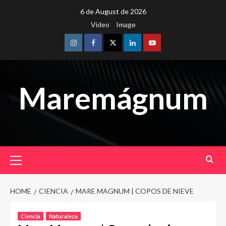
Skip
6 de August de 2026
to
Video
Image
content
Instagram
Facebook
Twitter
Linkedin
Youtube
Maremágnum
Primary
Menu
HOME
CIENCIA
MARE MAGNUM | COPOS DE NIEVE
Ciencia
Naturaleza