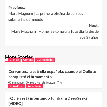
Post
Previous:
Mare Magnum | La primera oficina de correos
navigation
submarina del mundo
Next:
Mare Magnum | Homer se toma una foto diaria desde
hace 39 años
More Stories
Ciencia
Cultura
Curiosidades
Cervantes, la estrella española: cuando el Quijote
conquistó el firmamento
30 de March de 2026
mmagnum
0
Actualidad
Tecnología
¿Quién está intentando tumbar a DeepSeek?
[VIDEO]