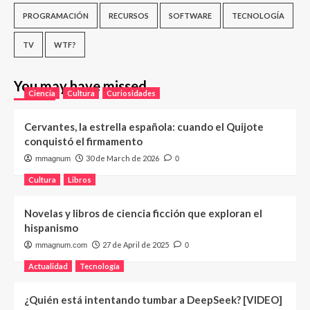
PROGRAMACIÓN
RECURSOS
SOFTWARE
TECNOLOGÍA
TV
WTF?
You may have missed
Ciencia
Cultura
Curiosidades
Cervantes, la estrella española: cuando el Quijote
conquistó el firmamento
30 de March de 2026
mmagnum
0
Cultura
Libros
Novelas y libros de ciencia ficción que exploran el
hispanismo
27 de April de 2025
mmagnum.com
0
Actualidad
Tecnología
¿Quién está intentando tumbar a DeepSeek? [VIDEO]