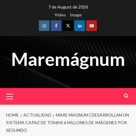
Skip
7 de August de 2026
to
Video
Image
content
Instagram
Facebook
Twitter
Linkedin
Youtube
Maremágnum
Primary
Menu
HOME
ACTUALIDAD
MARE MAGNUM | DESARROLLAN UN
SISTEMA CAPAZ DE TOMAR 6 MILLONES DE IMÁGENES POR
SEGUNDO