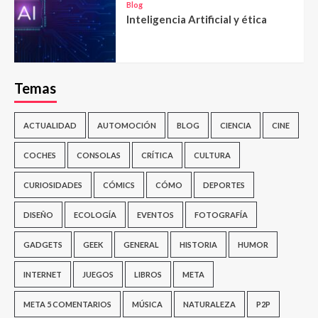
Blog
Inteligencia Artificial y ética
Temas
ACTUALIDAD
AUTOMOCIÓN
BLOG
CIENCIA
CINE
COCHES
CONSOLAS
CRÍTICA
CULTURA
CURIOSIDADES
CÓMICS
CÓMO
DEPORTES
DISEÑO
ECOLOGÍA
EVENTOS
FOTOGRAFÍA
GADGETS
GEEK
GENERAL
HISTORIA
HUMOR
INTERNET
JUEGOS
LIBROS
META
META 5 COMENTARIOS
MÚSICA
NATURALEZA
P2P