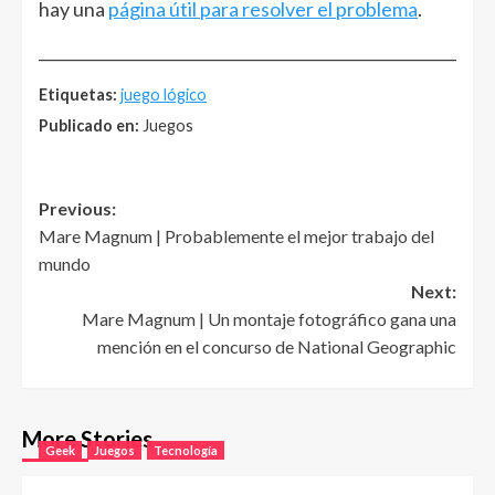
hay una
página útil para resolver el problema
.
______________________________________________________
Etiquetas:
juego lógico
Publicado en:
Juegos
Post
Previous:
Mare Magnum | Probablemente el mejor trabajo del
navigation
mundo
Next:
Mare Magnum | Un montaje fotográfico gana una
mención en el concurso de National Geographic
More Stories
Geek
Juegos
Tecnología