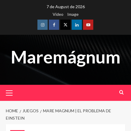
Skip
7 de August de 2026
to
Video
Image
content
Instagram
Facebook
Twitter
Linkedin
Youtube
Maremágnum
Primary
Menu
HOME
JUEGOS
MARE MAGNUM | EL PROBLEMA DE
EINSTEIN