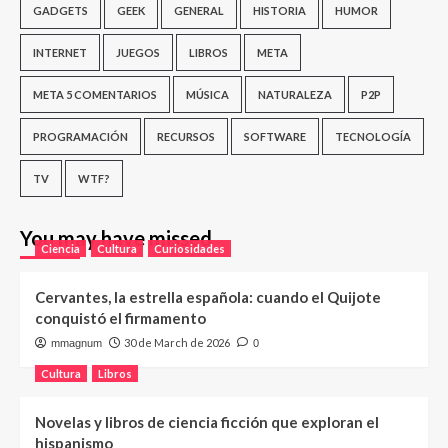
GADGETS
GEEK
GENERAL
HISTORIA
HUMOR
INTERNET
JUEGOS
LIBROS
META
META 5 COMENTARIOS
MÚSICA
NATURALEZA
P2P
PROGRAMACIÓN
RECURSOS
SOFTWARE
TECNOLOGÍA
TV
WTF?
You may have missed
Ciencia
Cultura
Curiosidades
Cervantes, la estrella española: cuando el Quijote
conquistó el firmamento
30 de March de 2026
mmagnum
0
Cultura
Libros
Novelas y libros de ciencia ficción que exploran el
hispanismo