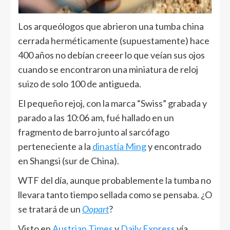
Los arqueólogos que abrieron una tumba china
cerrada herméticamente (supuestamente) hace
400 años no debían creeer lo que veían sus ojos
cuando se encontraron una miniatura de reloj
suizo de solo 100 de antigueda.
El pequeño rejoj, con la marca “Swiss” grabada y
parado a las 10:06 am, fué hallado en un
fragmento de barro junto al sarcófago
perteneciente a la
dinastía Ming
y encontrado
en Shangsi (sur de China).
WTF del día, aunque probablemente la tumba no
llevara tanto tiempo sellada como se pensaba. ¿O
se tratará de un
Oopart
?
Visto en
Austrian Times
y
Daily Express
vía