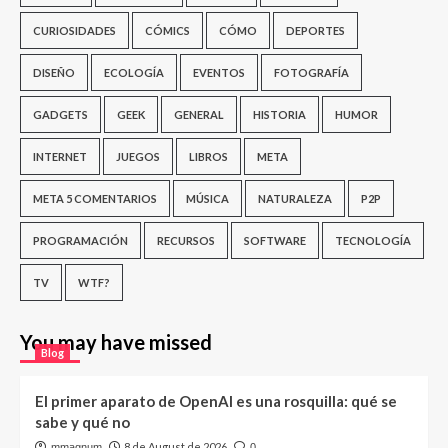
CURIOSIDADES
CÓMICS
CÓMO
DEPORTES
DISEÑO
ECOLOGÍA
EVENTOS
FOTOGRAFÍA
GADGETS
GEEK
GENERAL
HISTORIA
HUMOR
INTERNET
JUEGOS
LIBROS
META
META 5 COMENTARIOS
MÚSICA
NATURALEZA
P2P
PROGRAMACIÓN
RECURSOS
SOFTWARE
TECNOLOGÍA
TV
WTF?
You may have missed
Blog
El primer aparato de OpenAI es una rosquilla: qué se
sabe y qué no
8 de August de 2026
mmagnum
0