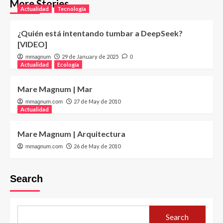
More Stories
Actualidad
Tecnología
¿Quién está intentando tumbar a DeepSeek?
[VIDEO]
29 de January de 2025
mmagnum
0
Actualidad
Ecología
Mare Magnum | Mar
27 de May de 2010
mmagnum.com
Actualidad
Mare Magnum | Arquitectura
26 de May de 2010
mmagnum.com
Search
Search