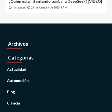
¿Quién está intentando tumbar a DeepSeek? [VIDEO]
29 de January de 2025
mmagnum
0
Archivos
Categorías
Actualidad
Automoción
Blog
Ciencia