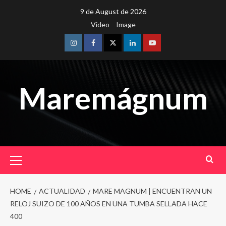
Skip
9 de August de 2026
to
Video
Image
content
Instagram
Facebook
Twitter
Linkedin
Youtube
Maremágnum
Primary
Menu
HOME
ACTUALIDAD
MARE MAGNUM | ENCUENTRAN UN
RELOJ SUIZO DE 100 AÑOS EN UNA TUMBA SELLADA HACE
400