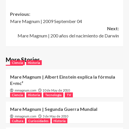
Post
Previous:
Mare Magnum | 2009 September 04
navigation
Next:
Mare Magnum | 200 años del nacimiento de Darwin
More Stories
Ciencia
Historia
Mare Magnum | Albert Einstein explica la fórmula
E=mc²
10 de May de 2010
mmagnum.com
Ciencia
Historia
Tecnología
TV
Mare Magnum | Segunda Guerra Mundial
3 de May de 2010
mmagnum.com
Cultura
Curiosidades
Historia