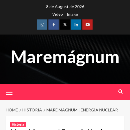
Skip
8 de August de 2026
to
Video
Image
content
Instagram
Facebook
Twitter
Linkedin
Youtube
Maremágnum
Primary
Menu
HOME
HISTORIA
MARE MAGNUM | ENERGÍA NUCLEAR
Historia