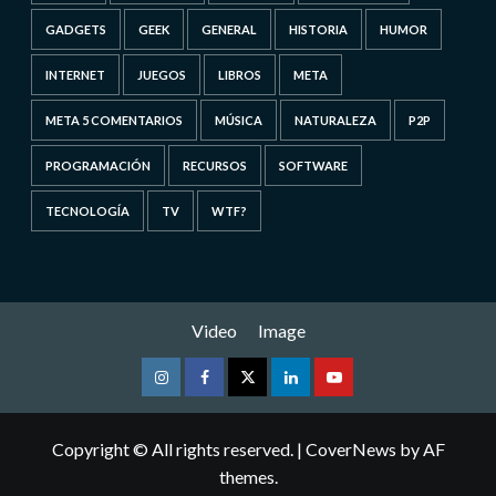
GADGETS
GEEK
GENERAL
HISTORIA
HUMOR
INTERNET
JUEGOS
LIBROS
META
META 5 COMENTARIOS
MÚSICA
NATURALEZA
P2P
PROGRAMACIÓN
RECURSOS
SOFTWARE
TECNOLOGÍA
TV
WTF?
Video
Image
Instagram
Facebook
Twitter
Linkedin
Youtube
Copyright © All rights reserved.
|
CoverNews
by AF
themes.