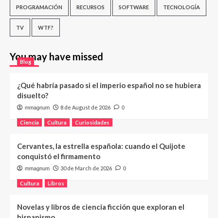
PROGRAMACIÓN
RECURSOS
SOFTWARE
TECNOLOGÍA
TV
WTF?
You may have missed
Blog
¿Qué habría pasado si el imperio español no se hubiera
disuelto?
8 de August de 2026
mmagnum
0
Ciencia
Cultura
Curiosidades
Cervantes, la estrella española: cuando el Quijote
conquistó el firmamento
30 de March de 2026
mmagnum
0
Cultura
Libros
Novelas y libros de ciencia ficción que exploran el
hispanismo