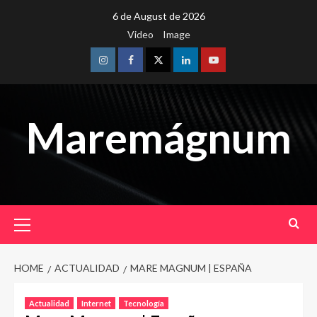
Skip
6 de August de 2026
to
Video
Image
content
Instagram
Facebook
Twitter
Linkedin
Youtube
Maremágnum
Primary
Menu
HOME
ACTUALIDAD
MARE MAGNUM | ESPAÑA
Actualidad
Internet
Tecnología