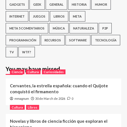
GADGETS
GEEK
GENERAL
HISTORIA
HUMOR
INTERNET
JUEGOS
LIBROS
META
META 5 COMENTARIOS
MÚSICA
NATURALEZA
P2P
PROGRAMACIÓN
RECURSOS
SOFTWARE
TECNOLOGÍA
TV
WTF?
You may have missed
Ciencia
Cultura
Curiosidades
Cervantes, la estrella española: cuando el Quijote
conquistó el firmamento
30 de March de 2026
mmagnum
0
Cultura
Libros
Novelas y libros de ciencia ficción que exploran el