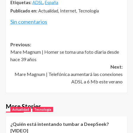
Etiquetas:
ADSL
,
España
Publicado en:
Actualidad, Internet, Tecnología
Sin comentarios
Post
Previous:
Mare Magnum | Homer se toma una foto diaria desde
navigation
hace 39 años
Next:
Mare Magnum | Telefónica aumentará las conexiones
ADSL a 6 Mb este verano
More Stories
Actualidad
Tecnología
¿Quién está intentando tumbar a DeepSeek?
[VIDEO]