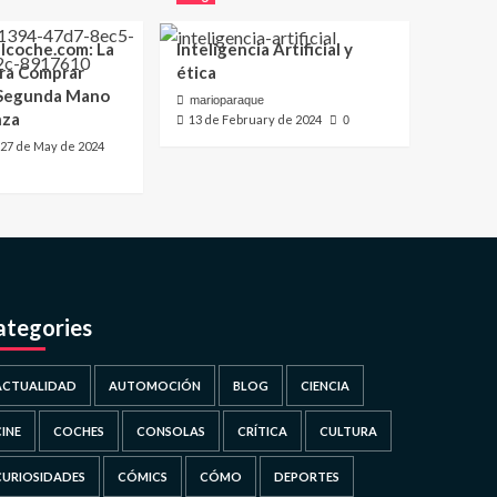
lcoche.com: La
Inteligencia Artificial y
ara Comprar
ética
 Segunda Mano
marioparaque
nza
13 de February de 2024
0
27 de May de 2024
ategories
ACTUALIDAD
AUTOMOCIÓN
BLOG
CIENCIA
CINE
COCHES
CONSOLAS
CRÍTICA
CULTURA
CURIOSIDADES
CÓMICS
CÓMO
DEPORTES