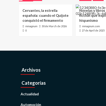
Cervantes, la estrella
Novelas y libros
española: cuando el Quijote
ficción que expl
conquistó el firmamento
hispanismo
30 de March de 2026
mmagnum
mmagnum.com
27 de April de 2025
0
Archivos
Categorías
Actualidad
Automoción