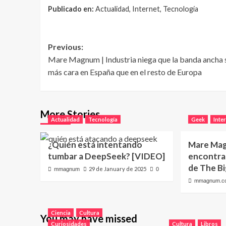
Publicado en:
Actualidad, Internet, Tecnología
Post
Previous:
Mare Magnum | Industria niega que la banda ancha 
navigation
más cara en España que en el resto de Europa
More Stories
Actualidad
Tecnología
Geek
Inte
¿Quién está intentando
Mare Ma
tumbar a DeepSeek? [VIDEO]
encontrar
de The B
29 de January de 2025
mmagnum
0
mmagnum.c
Ciencia
Cultura
You may have missed
Curiosidades
Cultura
Libros