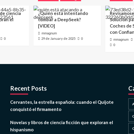
 de ciencia
¿Quién está intentando
Revisamose
oran el
tumbar a DeepSeek?
Solución p
[VIDEO]
Coches de
con Confia
mmagnum
29 de January de 2025
0
0
mmagnum
0
Recent Posts
C
Cervantes, la estrella española: cuando el Quijote
conquistó el firmamento
Novelas y libros de ciencia ficción que exploran el
hispanismo