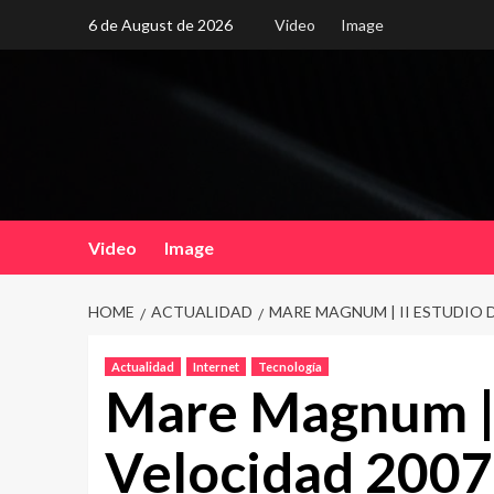
Skip
6 de August de 2026
Video
Image
to
content
Video
Image
HOME
ACTUALIDAD
MARE MAGNUM | II ESTUDIO 
Actualidad
Internet
Tecnología
Mare Magnum | 
Velocidad 2007