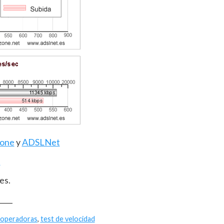
one
y
ADSLNet
t
es.
____
operadoras
,
test de velocidad