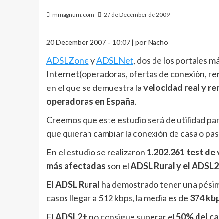
mmagnum.com
27 de December de 2009
20 December 2007 – 10:07 | por Nacho
ADSLZone
y
ADSLNet
, dos de los portales 
Internet(operadoras, ofertas de conexión, re
en el que se demuestra la
velocidad real y r
operadoras en España
.
Creemos que este estudio será de utilidad par
que quieran cambiar la conexión de casa o pas
En el estudio se realizaron
1.202.261
test de 
más afectadas
son el
ADSL Rural y el ADSL
El
ADSL Rural
ha demostrado tener una pésima 
casos llegar a 512 kbps, la media es de
374 kb
El
ADSL2+
no consigue superar el
50% del ca