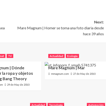
Next:
sea
Mare Magnum | Homer se toma una foto diaria desde
hace 39 años
rnet
TV
Actualidad
Ecología
gnum | Dónde
Mare Magnum | Mar
 la ropa y objetos
27 de May de 2010
mmagnum.com
ig Bang Theory
29 de May de 2010
om
Actualidad
Tecnología
Automoción