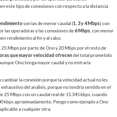
n este tipo de conexiones con respecto a la distancia
endimiento
son las de menor caudal (
1, 3 y 4 Mbps
) con
r las operadoras y las conexiones de
6 Mbps
, con menor
n rendimiento al fin y al cabo.
 25 Mbps por parte de Ono y 20 Mbps por el resto de
doras que mayor velocidad ofrecen
del total prometido
 aunque Ono tenga mayor caudal y no entraría
cambiar la conexión porque la velocidad actual no les
exhaustivo del análisis, porque no tendría sentido en el
de 25 Mbps con un caudal real de 11.345 kbps, cuando
000 kbps aproximadamente. Pongo como ejemplo a Ono
plicable a cualquier otra.