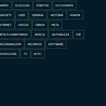
DISEÑO
ECOLOGÍA
EVENTOS
FOTOGRAFÍA
GADGETS
GEEK
GENERAL
HISTORIA
HUMOR
INTERNET
JUEGOS
LIBROS
META
META 5 COMENTARIOS
MÚSICA
NATURALEZA
P2P
PROGRAMACIÓN
RECURSOS
SOFTWARE
TECNOLOGÍA
TV
WTF?