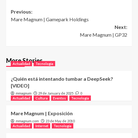
Post
Previous:
Mare Magnum | Gamepark Holdings
navigation
Next:
Mare Magnum | GP32
More Stories
Actualidad
Tecnología
¿Quién está intentando tumbar a DeepSeek?
[VIDEO]
29 de January de 2025
mmagnum
0
Actualidad
Cultura
Eventos
Tecnología
Mare Magnum | Exposición
23 de May de 2010
mmagnum.com
Actualidad
Internet
Tecnología