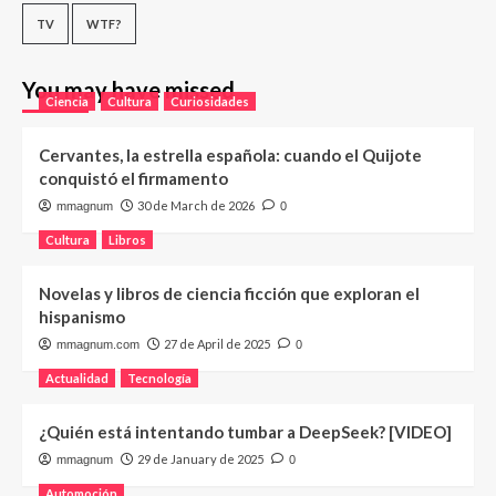
TV
WTF?
You may have missed
Ciencia
Cultura
Curiosidades
Cervantes, la estrella española: cuando el Quijote
conquistó el firmamento
30 de March de 2026
mmagnum
0
Cultura
Libros
Novelas y libros de ciencia ficción que exploran el
hispanismo
27 de April de 2025
mmagnum.com
0
Actualidad
Tecnología
¿Quién está intentando tumbar a DeepSeek? [VIDEO]
29 de January de 2025
mmagnum
0
Automoción