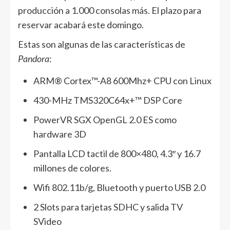
producción a 1.000 consolas más. El plazo para
reservar acabará este domingo.
Estas son algunas de las características de
Pandora
:
ARM® Cortex™-A8 600Mhz+ CPU con Linux
430-MHz TMS320C64x+™ DSP Core
PowerVR SGX OpenGL 2.0 ES como
hardware 3D
Pantalla LCD tactil de 800×480, 4.3″ y 16.7
millones de colores.
Wifi 802.11b/g, Bluetooth y puerto USB 2.0
2 Slots para tarjetas SDHC y salida TV
SVideo