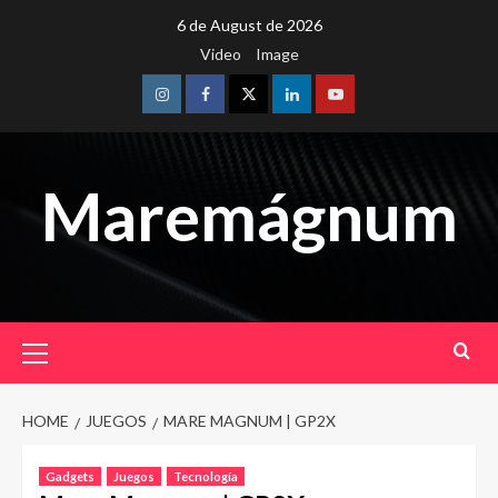
Skip
6 de August de 2026
to
Video
Image
content
Instagram
Facebook
Twitter
Linkedin
Youtube
Maremágnum
Primary
Menu
HOME
JUEGOS
MARE MAGNUM | GP2X
Gadgets
Juegos
Tecnología