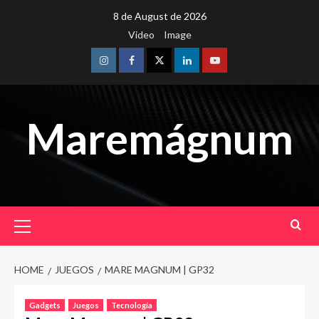
Skip
8 de August de 2026
to
Video
Image
content
Instagram
Facebook
Twitter
Linkedin
Youtube
Maremágnum
Primary
Menu
HOME
JUEGOS
MARE MAGNUM | GP32
Gadgets
Juegos
Tecnología