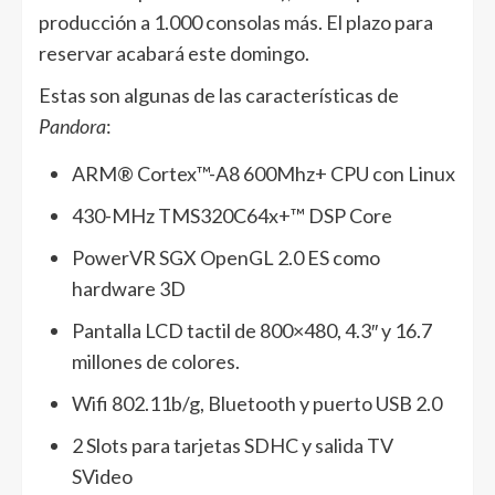
producción a 1.000 consolas más. El plazo para
reservar acabará este domingo.
Estas son algunas de las características de
Pandora
:
ARM® Cortex™-A8 600Mhz+ CPU con Linux
430-MHz TMS320C64x+™ DSP Core
PowerVR SGX OpenGL 2.0 ES como
hardware 3D
Pantalla LCD tactil de 800×480, 4.3″ y 16.7
millones de colores.
Wifi 802.11b/g, Bluetooth y puerto USB 2.0
2 Slots para tarjetas SDHC y salida TV
SVideo