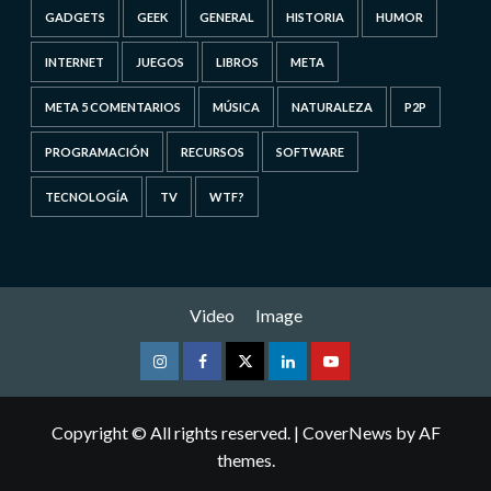
GADGETS
GEEK
GENERAL
HISTORIA
HUMOR
INTERNET
JUEGOS
LIBROS
META
META 5 COMENTARIOS
MÚSICA
NATURALEZA
P2P
PROGRAMACIÓN
RECURSOS
SOFTWARE
TECNOLOGÍA
TV
WTF?
Video
Image
Instagram
Facebook
Twitter
Linkedin
Youtube
Copyright © All rights reserved.
|
CoverNews
by AF
themes.