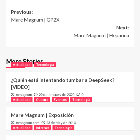
Post
Previous:
Mare Magnum | GP2X
navigation
Next:
Mare Magnum | Heparina
More Stories
Actualidad
Tecnología
¿Quién está intentando tumbar a DeepSeek?
[VIDEO]
29 de January de 2025
mmagnum
0
Actualidad
Cultura
Eventos
Tecnología
Mare Magnum | Exposición
23 de May de 2010
mmagnum.com
Actualidad
Internet
Tecnología