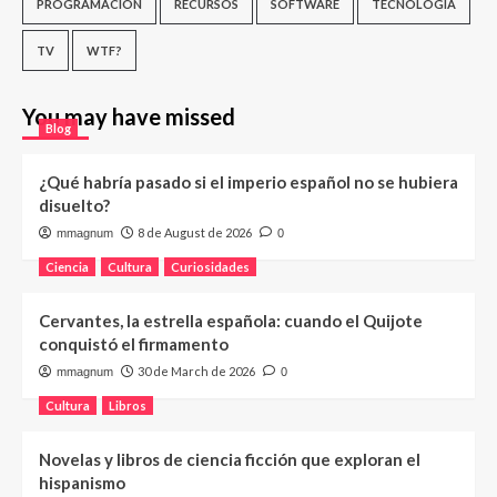
PROGRAMACIÓN
RECURSOS
SOFTWARE
TECNOLOGÍA
TV
WTF?
You may have missed
Blog
¿Qué habría pasado si el imperio español no se hubiera
disuelto?
8 de August de 2026
mmagnum
0
Ciencia
Cultura
Curiosidades
Cervantes, la estrella española: cuando el Quijote
conquistó el firmamento
30 de March de 2026
mmagnum
0
Cultura
Libros
Novelas y libros de ciencia ficción que exploran el
hispanismo