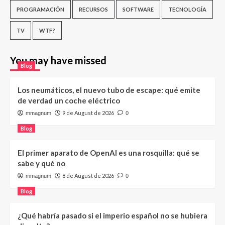
PROGRAMACIÓN
RECURSOS
SOFTWARE
TECNOLOGÍA
TV
WTF?
You may have missed
Blog
Los neumáticos, el nuevo tubo de escape: qué emite
de verdad un coche eléctrico
9 de August de 2026
mmagnum
0
Blog
El primer aparato de OpenAI es una rosquilla: qué se
sabe y qué no
8 de August de 2026
mmagnum
0
Blog
¿Qué habría pasado si el imperio español no se hubiera