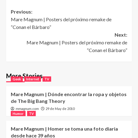
Post
Previous:
Mare Magnum | Posters del próximo remake de
navigation
“Conan el Bárbaro”
Next:
Mare Magnum | Posters del próximo remake de
“Conan el Bárbaro”
More Stories
Geek
Internet
TV
Mare Magnum | Dónde encontrar la ropa y objetos
de The Big Bang Theory
29 de May de 2010
mmagnum.com
Humor
TV
Mare Magnum | Homer se toma una foto diaria
desde hace 39 años