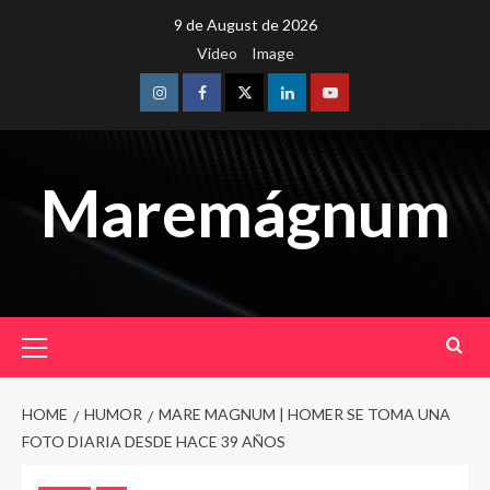
Skip
9 de August de 2026
to
Video
Image
content
Instagram
Facebook
Twitter
Linkedin
Youtube
Maremágnum
Primary
Menu
HOME
HUMOR
MARE MAGNUM | HOMER SE TOMA UNA
FOTO DIARIA DESDE HACE 39 AÑOS