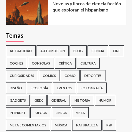
Novelas y libros de ciencia ficción
que exploran el hispanismo
Temas
ACTUALIDAD
AUTOMOCIÓN
BLOG
CIENCIA
CINE
COCHES
CONSOLAS
CRÍTICA
CULTURA
CURIOSIDADES
CÓMICS
CÓMO
DEPORTES
DISEÑO
ECOLOGÍA
EVENTOS
FOTOGRAFÍA
GADGETS
GEEK
GENERAL
HISTORIA
HUMOR
INTERNET
JUEGOS
LIBROS
META
META 5 COMENTARIOS
MÚSICA
NATURALEZA
P2P